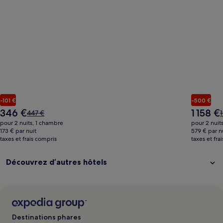
-101 €
-500 €
Le
Le
346 €
1 158 €
Le
L
447 €
1
nouveau
nouveau
prix
p
pour 2 nuits, 1 chambre
pour 2 nuit
prix
prix
était
é
173 € par nuit
579 € par n
est
est
taxes et frais compris
de
taxes et fra
de
de
447 €,
1
346 €
1 158 €
voir
v
Découvrez d’autres hôtels
plus
p
d’informations
d
sur
s
le
l
tarif
t
standard.
s
Destinations phares