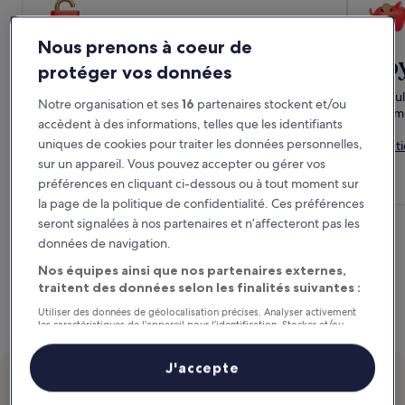
Nous prenons à coeur de
Jusqu'à -20 % pour les
Voy
protéger vos données
membres
Cumule
Notre organisation et ses
16
partenaires stockent et/ou
comme
accèdent à des informations, telles que les identifiants
Obtenez des réductions immédiates sur les hôtels
dès aujourd'hui.
uniques de cookies pour traiter les données personnelles,
Fonct
sur un appareil. Vous pouvez accepter ou gérer vos
M'inscrire
préférences en cliquant ci-dessous ou à tout moment sur
la page de la politique de confidentialité. Ces préférences
seront signalées à nos partenaires et n’affecteront pas les
données de navigation.
Nos équipes ainsi que nos partenaires externes,
traitent des données selon les finalités suivantes :
Utiliser des données de géolocalisation précises. Analyser activement
les caractéristiques de l’appareil pour l’identification. Stocker et/ou
accéder à des informations sur un appareil. Publicités et contenu
personnalisés, mesure de performance des publicités et du contenu,
études d’audience et développement de services.
J'accepte
Liste de nos partenaires (fournisseurs)
À l’affiche