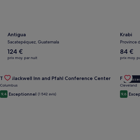
Antigua
Krabi
Sacatepéquez, Guatemala
Province d
Le
Le
124 €
84 €
tarif
tarif
prix moy. par nuit
prix moy. pa
moyen
moyen
par
par
Gallery
Consulter l’offre pour l’hébergement The Blackwell Inn and P
nuit
nuit
Gallery
Consulte
The Blackwell Inn and Pfahl Conference Center
Fidelity
est
est
VIP Acce
Carousel
Carous
de
de
Columbus
Cleveland
124 €
84 €
Exceptionnel
Exce
9,4
(1 542 avis)
9,6