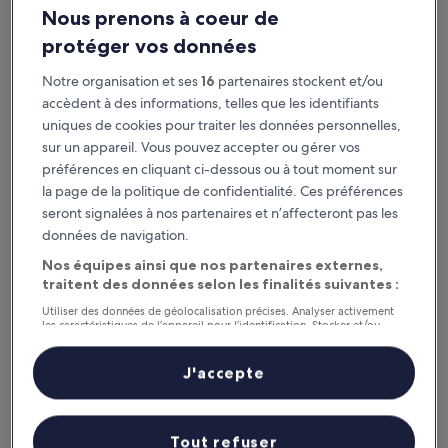
Nous prenons à coeur de
protéger vos données
Notre organisation et ses
16
partenaires stockent et/ou
accèdent à des informations, telles que les identifiants
uniques de cookies pour traiter les données personnelles,
sur un appareil. Vous pouvez accepter ou gérer vos
préférences en cliquant ci-dessous ou à tout moment sur
la page de la politique de confidentialité. Ces préférences
Pourquoi télécharger notre appli ?
seront signalées à nos partenaires et n’affecteront pas les
données de navigation.
Nos équipes ainsi que nos partenaires externes,
traitent des données selon les finalités suivantes :
Restez au courant
Utiliser des données de géolocalisation précises. Analyser activement
Accédez facilement à votre voyage sans Wi-Fi
les caractéristiques de l’appareil pour l’identification. Stocker et/ou
accéder à des informations sur un appareil. Publicités et contenu
personnalisés, mesure de performance des publicités et du contenu,
études d’audience et développement de services.
J'accepte
Liste de nos partenaires (fournisseurs)
Profitez de récompenses
Dénichez des offres exclusives sur notre appli
Tout refuser