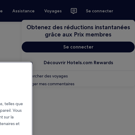
ce
Assistance
Voyages
Se connecter
Obtenez des réductions instantanées
grâce aux Prix membres
Se connecter
Découvrir Hotels.com Rewards
Rechercher des voyages
Partager mes commentaires
s, telles que
pareil. Vous
t sur la
tenaires et