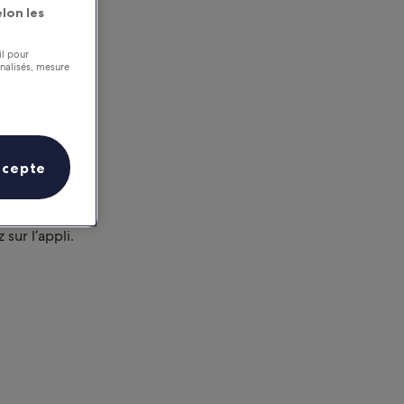
lon les
il pour
nnalisés, mesure
ccepte
i
sur l’appli.