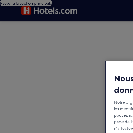
Passer à la section principale
editorial
Nous
don
Notre orga
les identi
pouvez ac
page de la
n’affecter