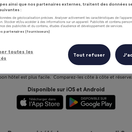
pes ainsi que nos partenaires externes, traitent des données se
 suivantes :
 données de géolocalisation précises. Analyser activement les caractéristiques de l’appare
tion. Stocker et/ou accéder à des informations sur un appareil. Publicités et contenu perso
ce des publicités et du contenu, études d’audience et développement de services.
os partenaires (fournisseurs)
her toutes les
Tout refuser
J'a
tés
Comparez des hôtels sur l’appl
bon hôtel est plus facile. Comparez-les côte à côte et réservez 
Disponible sur iOS et Android