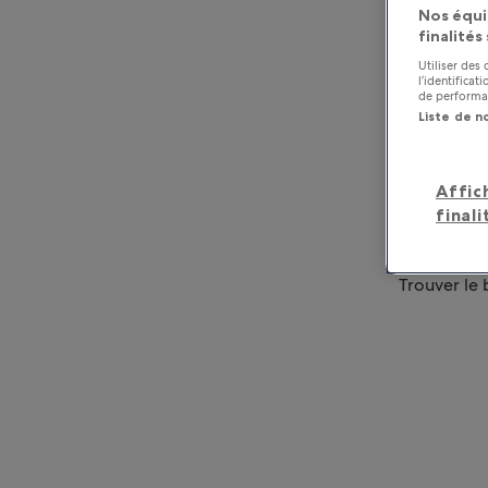
Nos équi
finalités
Utiliser des
l’identifica
de performan
Liste de n
Affic
finali
Trouver le 