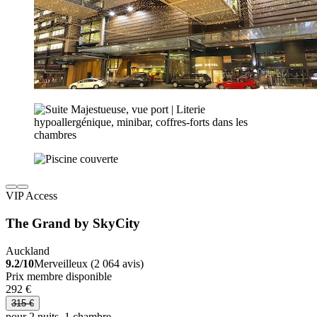
VIP Access
The Grand by SkyCity
Auckland
9.2/10
Merveilleux (2 064 avis)
Prix membre disponible
292 €
315 €
pour 2 nuits, 1 chambre