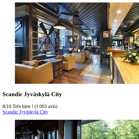
Scandic Jyväskylä City
8
/
10
Très bien ! (1 003 avis)
Scandic Jyväskylä City