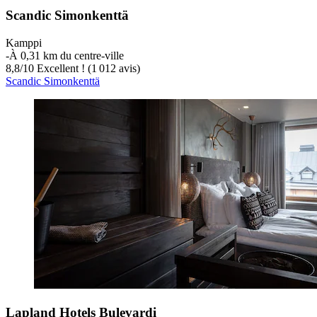
Scandic Simonkenttä
Kamppi
‐
À 0,31 km du centre-ville
8,8
/
10
Excellent ! (1 012 avis)
Scandic Simonkenttä
Lapland Hotels Bulevardi