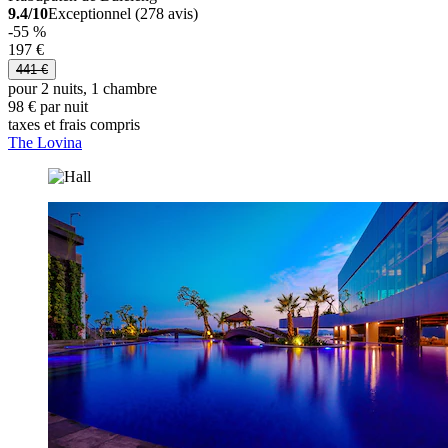
9.4/10
Exceptionnel (278 avis)
-55 %
197 €
441 €
pour 2 nuits, 1 chambre
98 € par nuit
taxes et frais compris
The Lovina