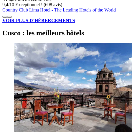
9,4
/
10
Exceptionnel ! (698 avis)
Country Club Lima Hotel - The Leading Hotels of the World
VOIR PLUS D’HÉBERGEMENTS
Cusco : les meilleurs hôtels