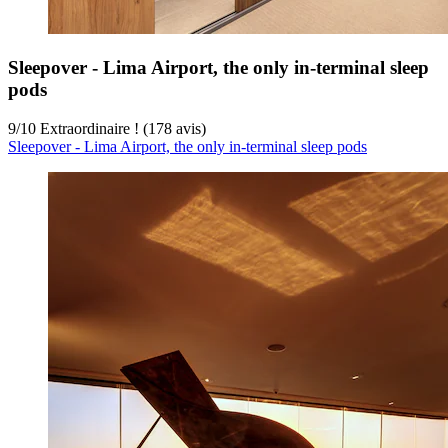
Sleepover - Lima Airport, the only in-terminal sleep
pods
9
/
10
Extraordinaire ! (178 avis)
Sleepover - Lima Airport, the only in-terminal sleep pods