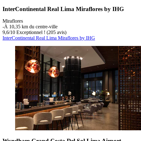
InterContinental Real Lima Miraflores by IHG
Miraflores
‐
À 10,35 km du centre-ville
9,6
/
10
Exceptionnel ! (205 avis)
InterContinental Real Lima Miraflores by IHG
Wyndham Grand Costa Del Sol Lima Airport