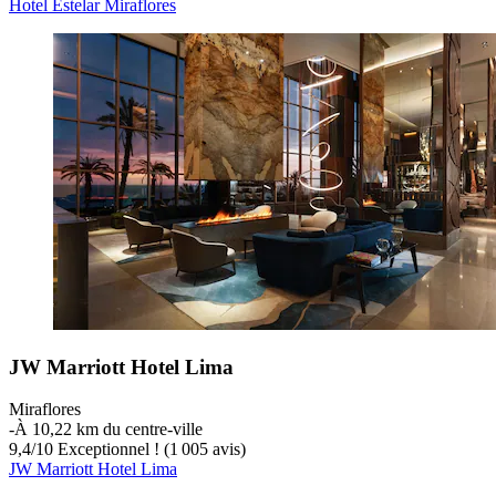
Hotel Estelar Miraflores
JW Marriott Hotel Lima
Miraflores
‐
À 10,22 km du centre-ville
9,4
/
10
Exceptionnel ! (1 005 avis)
JW Marriott Hotel Lima