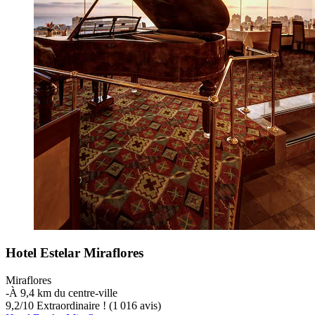
Hotel Estelar Miraflores
Miraflores
‐
À 9,4 km du centre-ville
9,2
/
10
Extraordinaire ! (1 016 avis)