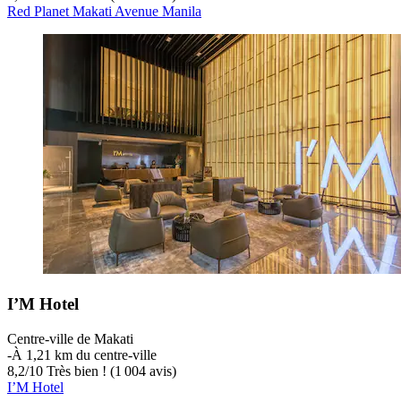
Red Planet Makati Avenue Manila
I’M Hotel
Centre-ville de Makati
‐
À 1,21 km du centre-ville
8,2
/
10
Très bien ! (1 004 avis)
I’M Hotel