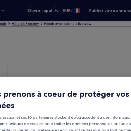
•
s
Ouvrir l’appli
EUR
Publier votre annon
ôtels
Hôtels à Rzeszów
Hôtels avec cuisine à Rzeszów
 prenons à coeur de protéger vos
nées
nisation et ses
16
partenaires stockent et/ou accèdent à des information
fiants uniques de cookies pour traiter les données personnelles, sur un ap
cepter ou gérer vos préférences en cliquant ci-dessous ou à tout momen