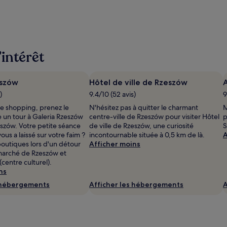
’intérêt
eszów
Hôtel de ville de Rzeszów
)
9.4/10 (52 avis)
9
le shopping, prenez le
N'hésitez pas à quitter le charmant
M
e un tour à Galeria Rzeszów
centre-ville de Rzeszów pour visiter Hôtel
p
eszów. Votre petite séance
de ville de Rzeszów, une curiosité
S
us a laissé sur votre faim ?
incontournable située à 0,5 km de là.
A
boutiques lors d'un détour
Afficher moins
marché de Rzeszów et
(centre culturel).
ns
s hébergements
Afficher les hébergements
A