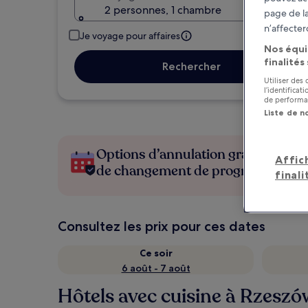
2 personnes, 1 chambre
page de la
n’affecter
Je voyage pour affaires
Nos équi
finalités
Rechercher
Utiliser des
l’identifica
de performan
Liste de n
Options d’annulation gratuite en c
Affic
de changement de programme
finali
Consultez les prix pour ces dates
Ce soir
6 août - 7 août
Hôtels avec cuisine à Rzeszó