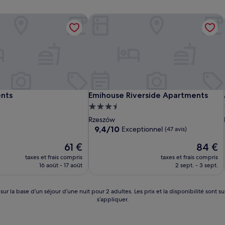
nts
Emihouse Riverside Apartments
nts
Emihouse Riverside Apartments
nts
Emihouse Riverside Apartments
t
Hébergement
3.5 étoiles
Rzeszów
9.4
9,4/10
Exceptionnel
(47 avis)
sur
Le
Le
61 €
84 €
10,
nouveau
nouveau
Exceptionnel,
taxes et frais compris
taxes et frais compris
prix
prix
(47 avis)
16 août - 17 août
2 sept. - 3 sept.
est
est
de
de
61 €
84 €
 sur la base d’un séjour d’une nuit pour 2 adultes. Les prix et la disponibilité so
s’appliquer.