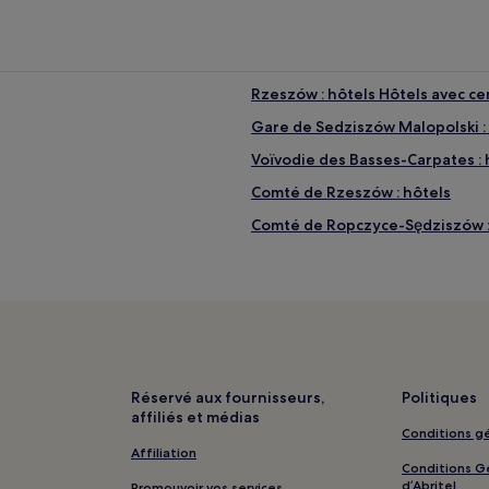
Rzeszów : hôtels Hôtels avec ce
Gare de Sedziszów Malopolski : 
Voïvodie des Basses-Carpates : 
Comté de Rzeszów : hôtels
Comté de Ropczyce-Sędziszów :
Réservé aux fournisseurs,
Politiques
affiliés et médias
Conditions gé
Affiliation
Conditions Gé
d’Abritel
Promouvoir vos services