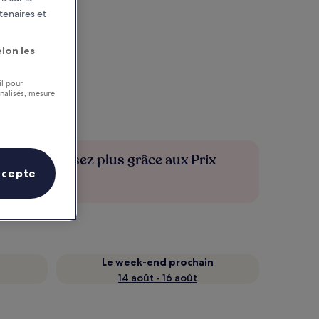
tenaires et
lon les
il pour
nnalisés, mesure
Économisez plus grâce aux Prix
ccepte
membres
Le week-end prochain
14 août - 16 août