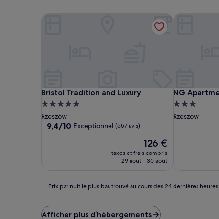
Bristol Tradition and Luxury
NG Apartme
Bristol Tradition and Luxury
NG Apartme
Bristol Tradition and Luxury
NG Apartme
Hébergement
Hébergemen
5.0 étoiles
3.0 étoiles
Rzeszów
Rzeszow
9.4
9,4/10
Exceptionnel
(557 avis)
sur
Le
126 €
10,
nouveau
Exceptionnel,
taxes et frais compris
prix
(557 avis)
29 août - 30 août
est
de
126 €
Prix
Prix par nuit le plus bas trouvé au cours des 24 dernières heures
par
nuit
le
Afficher plus d’hébergements