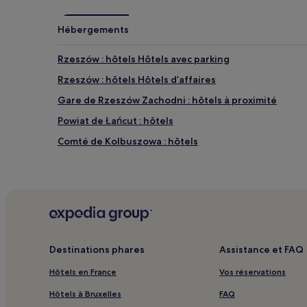
changer.
Des
conditions
Hébergements
supplémentaires
peuvent
Rzeszów : hôtels Hôtels avec parking
s’appliquer.
Rzeszów : hôtels Hôtels d’affaires
Gare de Rzeszów Zachodni : hôtels à proximité
Powiat de Łańcut : hôtels
Comté de Kolbuszowa : hôtels
Destinations phares
Assistance et FAQ
Hôtels en France
Vos réservations
Hôtels à Bruxelles
FAQ