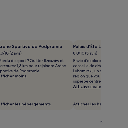
Arène Sportive de Podpromie
Palais d'Été Lubomirski
.0/10 (2 avis)
8.0/10 (5 avis)
ordu de sport ? Quittez Rzeszów et
Envie d'explorer les environs 
arcourez 1,3 km pour rejoindre Arène
conseille de découvrir Palais d'
portive de Podpromie.
Lubomirski, un site incontourna
fficher moins
région que vous trouverez à 0
superbe centre-ville qu'abrite
Afficher moins
fficher les hébergements
Afficher les hébergements