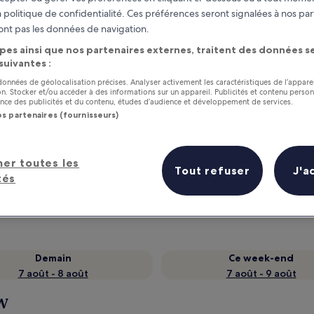
 politique de confidentialité. Ces préférences seront signalées à nos par
ont pas les données de navigation.
pes ainsi que nos partenaires externes, traitent des données se
 suivantes :
 données de géolocalisation précises. Analyser activement les caractéristiques de l’appare
tion. Stocker et/ou accéder à des informations sur un appareil. Publicités et contenu perso
ce des publicités et du contenu, études d’audience et développement de services.
os partenaires (fournisseurs)
as
Gagnez des récompenses pour
her toutes les
Tout refuser
J'a
chaque nuit séjournée
tés
Demain
Ce week-end
7 août - 8 août
7 août - 9 août
w