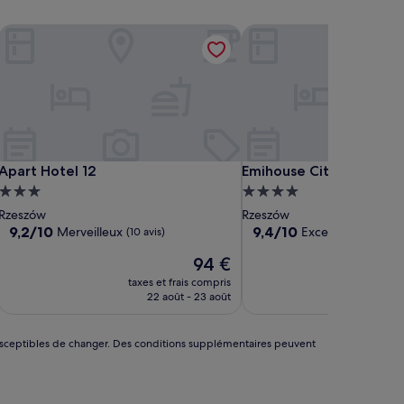
Apart Hotel 12
Emihouse CityVibe Apar
Apart Hotel 12
Emihouse CityVibe Apar
Apart Hotel 12
Emihouse CityVibe Apa
Hébergement
Hébergement
3.0 étoiles
4.0 étoiles
Rzeszów
Rzeszów
9.2
9.4
9,2/10
9,4/10
Merveilleux
Exceptionnel
(10 avis)
(28 a
sur
sur
Le
94 €
10,
10,
nouveau
Merveilleux,
Exceptionnel,
taxes et frais compris
taxes 
prix
(10 avis)
(28 avis)
22 août - 23 août
9
est
de
94 €
nt susceptibles de changer. Des conditions supplémentaires peuvent