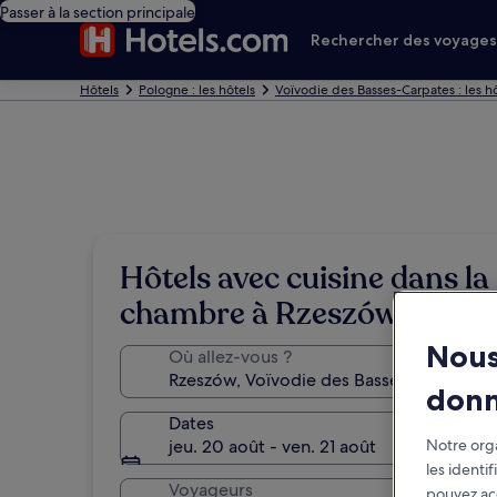
Passer à la section principale
Rechercher des voyage
Hôtels
Pologne : les hôtels
Voïvodie des Basses-Carpates : les h
Hôtels avec cuisine dans la
chambre à Rzeszów
Nous
Où allez-vous ?
don
Dates
jeu. 20 août - ven. 21 août
Notre orga
les identi
Voyageurs
pouvez ac