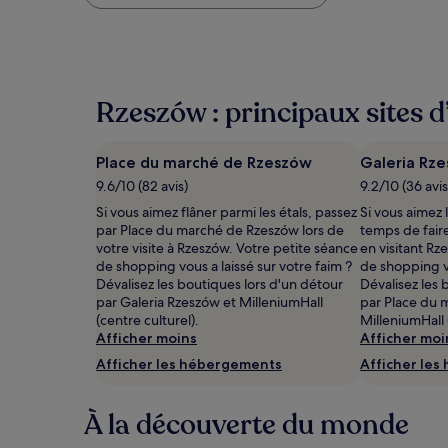
plus
bas
trouvé
au
cours
des
Rzeszów : principaux sites d
24 dernières
heures
sur
Place du marché de Rzeszów
Galeria Rz
la
base
9.6/10 (82 avis)
9.2/10 (36 avis
d’un
Si vous aimez flâner parmi les étals, passez
Si vous aimez 
séjour
par Place du marché de Rzeszów lors de
temps de fair
d’une
votre visite à Rzeszów. Votre petite séance
en visitant Rz
nuit
de shopping vous a laissé sur votre faim ?
de shopping vo
pour
Dévalisez les boutiques lors d'un détour
Dévalisez les 
2 adultes.
par Galeria Rzeszów et MilleniumHall
par Place du 
Les
(centre culturel).
MilleniumHall 
prix
Afficher moins
Afficher moi
et
Afficher les hébergements
Afficher le
la
disponibilité
sont
À la découverte du monde
susceptibles
de