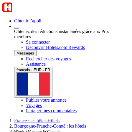
Obtenir l’appli
Obtenez des réductions instantanées grâce aux Prix
membres
Se connecter
Découvrir Hotels.com Rewards
Messages
Rechercher des voyages
Assistance
français · EUR · FR
Publier votre annonce
Voyages
Partager mes commentaires
France : les hôtels
Hôtels
Bourgogne-Franche-Comté : les hôtels
Hôtels à Marigny-le-Cahouët