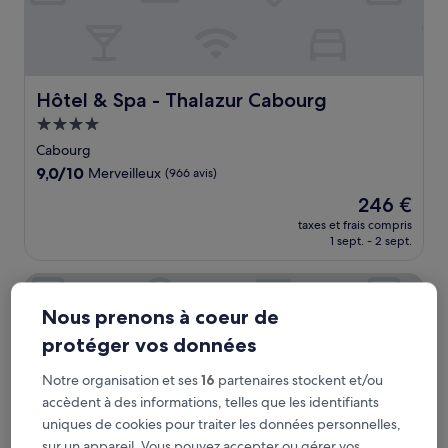
Hôtel & Spa - Thalazur Cabourg
Hôtel & Spa - Thalazur Cabourg
Hébergement
4.0 étoiles
Cabourg
9.0
9,0/10
Merveilleux
(966 avis)
sur
Le
246 €
10,
nouveau
Merveilleux,
taxes et frais compris
prix
1 sept. - 2 sept.
(966 avis)
est
de
Best Western Eden Spa
246 €
Nous prenons à coeur de
protéger vos données
Notre organisation et ses
16
partenaires stockent et/ou
accèdent à des informations, telles que les identifiants
uniques de cookies pour traiter les données personnelles,
sur un appareil. Vous pouvez accepter ou gérer vos