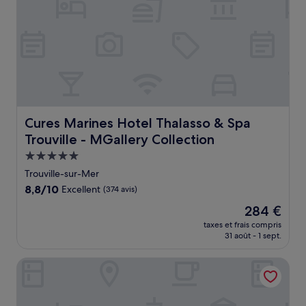
Cures Marines Hotel Thalasso & Spa Trouville - MGallery
Cures Marines Hotel Thalasso & Spa
Trouville - MGallery Collection
Hébergement
5.0 étoiles
Trouville-sur-Mer
8.8
8,8/10
Excellent
(374 avis)
sur
Le
284 €
10,
nouveau
Excellent,
taxes et frais compris
prix
31 août - 1 sept.
(374 avis)
est
de
Best Western Plus Hostellerie du Vallon
284 €