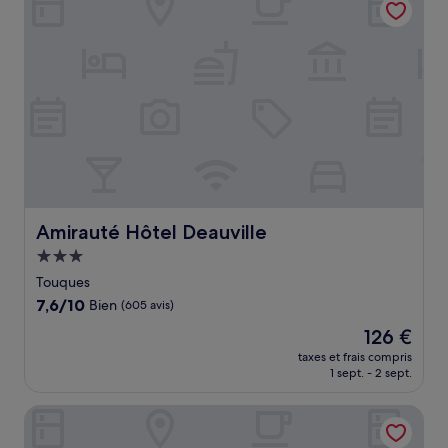
Merveilleux,
(766 avis)
Amirauté Hôtel Deauville
Amirauté Hôtel Deauville
Hébergement
3.0 étoiles
Touques
7.6
7,6/10
Bien
(605 avis)
sur
Le
126 €
10,
nouveau
Bien,
taxes et frais compris
prix
1 sept. - 2 sept.
(605 avis)
est
de
Hotel le Dauphin les Loges
126 €