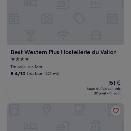
Best Western Plus Hostellerie du Vallon
Best Western Plus Hostellerie du Vallon
Hébergement
4.0 étoiles
Trouville-sur-Mer
8.4
8,4/10
Très bien
(537 avis)
sur
Le
151 €
10,
nouveau
Très
taxes et frais compris
prix
30 août - 31 août
bien,
est
(537 avis)
de
Eden Park Hotel Restaurant
151 €