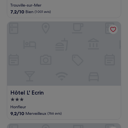
4.0 étoiles
Trouville-sur-Mer
7.2
7,2/10
Bien
(1 001 avis)
sur
10,
Hôtel L' Ecrin
Bien,
(1 001 avis)
Hôtel L' Ecrin
Hôtel L' Ecrin
Hébergement
3.0 étoiles
Honfleur
9.2
9,2/10
Merveilleux
(766 avis)
sur
10,
Amirauté Hôtel Deauville