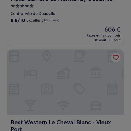
Hébergement
5.0 étoiles
Centre-ville de Deauville
8.8
8,8/10
Excellent
(638 avis)
sur
Le
606 €
10,
nouveau
Excellent,
taxes et frais compris
prix
30 août - 31 août
(638 avis)
est
de
Best Western Le Cheval Blanc - Vieux Port
606 €
Best Western Le Cheval Blanc - Vieux Port
Best Western Le Cheval Blanc - Vieux
Port