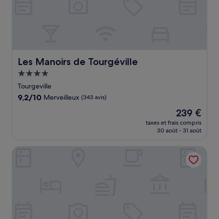
Les Manoirs de Tourgéville
Les Manoirs de Tourgéville
Hébergement
4.0 étoiles
Tourgeville
9.2
9,2/10
Merveilleux
(343 avis)
sur
Le
239 €
10,
nouveau
Merveilleux,
taxes et frais compris
prix
30 août - 31 août
(343 avis)
est
de
Les Boréales - Appart'hotel Villers-sur-Mer
239 €