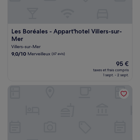
Les Boréales - Appart'hotel Villers-sur-Mer
Les Boréales - Appart'hotel Villers-sur-
Mer
Villers-sur-Mer
9.0
9,0/10
Merveilleux
(67 avis)
sur
Le
95 €
10,
nouveau
Merveilleux,
taxes et frais compris
prix
1 sept. - 2 sept.
(67 avis)
est
de
Hôtel et Spa Le Lion d'Or
95 €