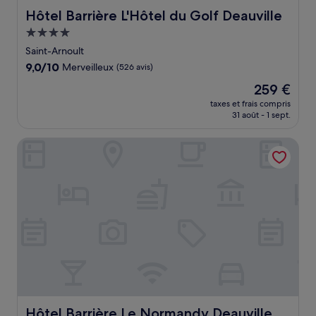
Hôtel Barrière L'Hôtel du Golf Deauville
Hôtel Barrière L'Hôtel du Golf Deauville
Hébergement
4.0 étoiles
Saint-Arnoult
9.0
9,0/10
Merveilleux
(526 avis)
sur
Le
259 €
10,
nouveau
Merveilleux,
taxes et frais compris
prix
31 août - 1 sept.
(526 avis)
est
de
Hôtel Barrière Le Normandy Deauville
259 €
Hôtel Barrière Le Normandy Deauville
Hôtel Barrière Le Normandy Deauville