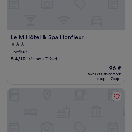
Le M Hôtel & Spa Honfleur
Le M Hôtel & Spa Honfleur
Hébergement
3.0 étoiles
Honfleur
8.4
8,4/10
Très bien
(749 avis)
sur
Le
96 €
10,
nouveau
Très
taxes et frais compris
prix
6 sept. - 7 sept.
bien,
est
(749 avis)
de
Hôtel & Spa - Thalazur Cabourg
96 €