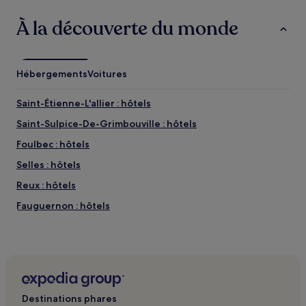
À la découverte du monde
Hébergements
Voitures
Saint-Étienne-L'allier : hôtels
Saint-Sulpice-De-Grimbouville : hôtels
Foulbec : hôtels
Selles : hôtels
Reux : hôtels
Fauguernon : hôtels
Heuland : hôtels
Les Places : hôtels
Saint-Sylvestre-De-Cormeilles : hôtels
Saint-Jean-De-La-Léqueraye : hôtels
Destinations phares