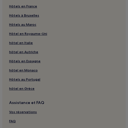
Firfol : hôtels
Hôtels en France
La Boissière : hôtels
Hôtels à Bruxelles
Deauville : hôtels Hôtels avec parking
Hôtels au Maroc
Deauville : hôtels Hôtels avec centre de fitness
Hôtel en Royaume-Uni
Deauville : hôtels 4 étoiles
hôtel en Italie
Deauville : hôtels
Saint-Arnoult : hôtels Hôtels avec parking
hôtel en Autriche
Saint-Arnoult : hôtels Hôtels acceptant les animaux de
Hôtels en Espagne
compagnie
hôtel en Monaco
Saint-Arnoult : hôtels
Hôtels au Portugal
Casino Barrière de Deauville : hôtels à proximité
hôtel en Grèce
La Rivière-Saint-Sauveur : hôtels Hôtels avec parking
Saint-Gatien-Des-Bois : hôtels Hôtels avec parking
Assistance et FAQ
Calvados : hôtels Hôtels avec parking
Vos réservations
Calvados : hôtels Hôtels familiaux
FAQ
Calvados : hôtels