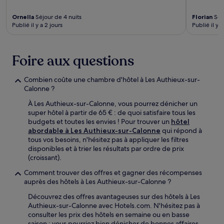
Ornella
Séjour de 4 nuits
Florian
Séjo
Publié il y a 2 jours
Publié il y a
Foire aux questions
Combien coûte une chambre d'hôtel à Les Authieux-sur-
Calonne ?
À Les Authieux-sur-Calonne, vous pourrez dénicher un
super hôtel à partir de 65 € : de quoi satisfaire tous les
budgets et toutes les envies ! Pour trouver un
hôtel
abordable à Les Authieux-sur-Calonne
qui répond à
tous vos besoins, n'hésitez pas à appliquer les filtres
disponibles et à trier les résultats par ordre de prix
(croissant).
Comment trouver des offres et gagner des récompenses
auprès des hôtels à Les Authieux-sur-Calonne ?
Découvrez des offres avantageuses sur des hôtels à Les
Authieux-sur-Calonne avec Hotels.com. N'hésitez pas à
consulter les prix des hôtels en semaine ou en basse
saison : vous pourriez bien dénicher de bonnes affaires