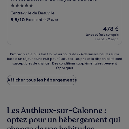
Hébergement
5.0 étoiles
Centre-ville de Deauville
8.8
8,8/10
Excellent
(467 avis)
sur
Le
478 €
10,
nouveau
Excellent,
taxes et frais compris
prix
1 sept. - 2 sept.
(467 avis)
est
de
478 €
Prix
Prix par nuit le plus bas trouvé au cours des 24 dernières heures sur la
base d’un séjour d’une nuit pour 2 adultes. Les prix et la disponibilité sont
par
susceptibles de changer. Des conditions supplémentaires peuvent
nuit
s’appliquer.
le
plus
Afficher tous les hébergements
bas
trouvé
au
cours
des
24 dernières
Les Authieux-sur-Calonne :
heures
sur
optez pour un hébergement qui
la
base