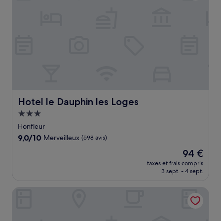
Hotel le Dauphin les Loges
Hotel le Dauphin les Loges
Hébergement
3.0 étoiles
Honfleur
9.0
9,0/10
Merveilleux
(598 avis)
sur
Le
94 €
10,
nouveau
Merveilleux,
taxes et frais compris
prix
3 sept. - 4 sept.
(598 avis)
est
de
Cures Marines Hotel Thalasso & Spa Trouville - MGallery C
94 €