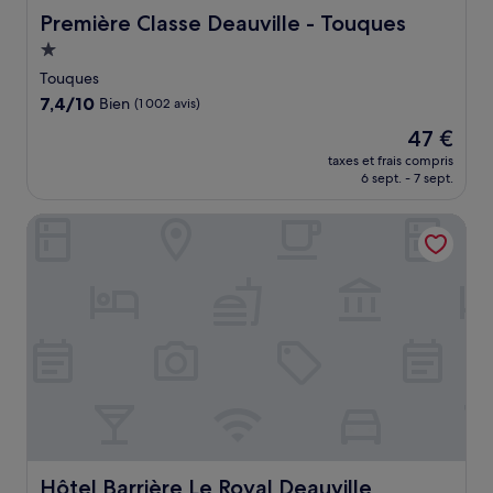
Première Classe Deauville - Touques
Première Classe Deauville - Touques
Hébergement
1.0 étoile
Touques
7.4
7,4/10
Bien
(1 002 avis)
sur
Le
47 €
10,
nouveau
Bien,
taxes et frais compris
prix
6 sept. - 7 sept.
(1 002 avis)
est
de
Hôtel Barrière Le Royal Deauville
47 €
Hôtel Barrière Le Royal Deauville
Hôtel Barrière Le Royal Deauville