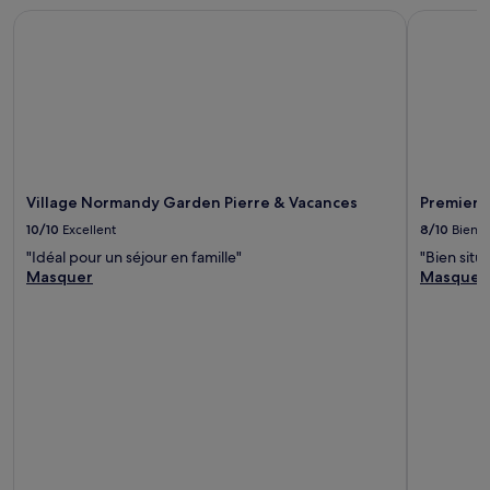
Village Normandy Garden Pierre & Vacances
Premiere 
Village Normandy Garden Pierre & Vacances
Premiere
10/10
Excellent
8/10
Bien
"Idéal pour un séjour en famille"
"Bien sit
Masquer
Masquer