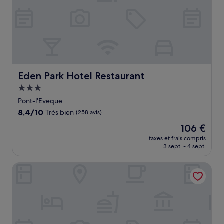
Eden Park Hotel Restaurant
Eden Park Hotel Restaurant
Hébergement
3.0 étoiles
Pont-l'Eveque
8.4
8,4/10
Très bien
(258 avis)
sur
Le
106 €
10,
nouveau
Très
taxes et frais compris
prix
3 sept. - 4 sept.
bien,
est
(258 avis)
de
Les Manoirs de Tourgéville
106 €