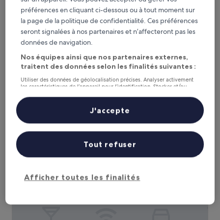
préférences en cliquant ci-dessous ou à tout moment sur
la page de la politique de confidentialité. Ces préférences
seront signalées à nos partenaires et n’affecteront pas les
Best Western Eden Spa
Best Western Eden Spa
données de navigation.
Hébergement
Nos équipes ainsi que nos partenaires externes,
3.0 étoiles
Honfleur
traitent des données selon les finalités suivantes :
9.2
9,2/10
Merveilleux
(709 avis)
sur
Utiliser des données de géolocalisation précises. Analyser activement
Le
112 €
les caractéristiques de l’appareil pour l’identification. Stocker et/ou
10,
accéder à des informations sur un appareil. Publicités et contenu
nouveau
Merveilleux,
taxes et frais compris
personnalisés, mesure de performance des publicités et du contenu,
prix
6 sept. - 7 sept.
(709 avis)
études d’audience et développement de services.
J'accepte
est
Liste de nos partenaires (fournisseurs)
de
ibis Honfleur
112 €
Tout refuser
Afficher toutes les finalités