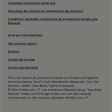
Comment fonctionne notre site
Vieux port de Honfleur : hôtels 4 étoiles
Directives de contenu et signalement de contenus
Vieux port de Honfleur : Hôtels LGBTQIA+ friendly à
proximité
Conditions générales d’utilisation du programme Hotels.com
Rewards
Vieux port de Honfleur : Hôtels familiaux à proximité
Vieux port de Honfleur : Hôtels avec spa à proximité
Autres informations
Promenade des Planches : Hôtels avec parking à proximité
Qui sommes-nous ?
Promenade des Planches : Hôtels de luxe à proximité
Emplois
Pont-L'évêque : hôtels
Guides de voyage
Dives-Sur-Mer : hôtels Hôtels avec parking
Hotels.com Rewards
Honfleur : hôtels Hôtels avec parking
Honfleur : hôtels Hôtels avec petit-déjeuner gratuit
Parmi les moyens de paiement acceptés sur fr.hotels.com figurent :
American Express, Diner’s Club International, Mastercard, Visa, Visa
Honfleur : Chambres d’hôtes
Electron, CartaSi, Carte Bleue, PayPal et Eurocard.
© 2026 Hotels.com, L.P., une entreprise d’Expedia Group. Tous droits
Honfleur : hôtels Hôtels d’affaires
réservés. Hotels.com et le logo Hotels.com sont des marques
commerciales ou des marques déposées d’Hotels.com, L.P.
Honfleur : hôtels
Tourgéville : hôtels