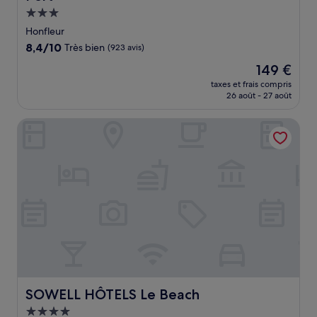
Hébergement
3.0 étoiles
Honfleur
8.4
8,4/10
Très bien
(923 avis)
sur
Le
149 €
10,
nouveau
Très
taxes et frais compris
prix
26 août - 27 août
bien,
est
(923 avis)
de
SOWELL HÔTELS Le Beach
149 €
SOWELL HÔTELS Le Beach
SOWELL HÔTELS Le Beach
Hébergement