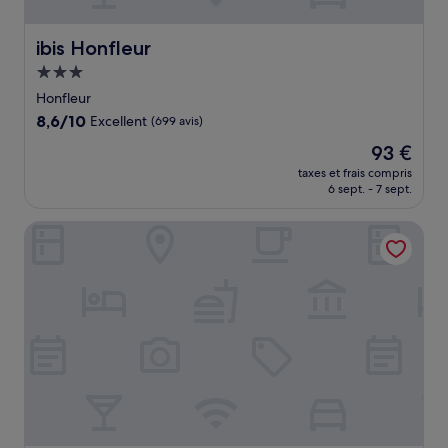
ibis Honfleur
ibis Honfleur
Hébergement
3.0 étoiles
Honfleur
8.6
8,6/10
Excellent
(699 avis)
sur
Le
93 €
10,
nouveau
Excellent,
taxes et frais compris
prix
6 sept. - 7 sept.
(699 avis)
est
de
Hôtel Barrière L'Hôtel du Golf Deauville
93 €