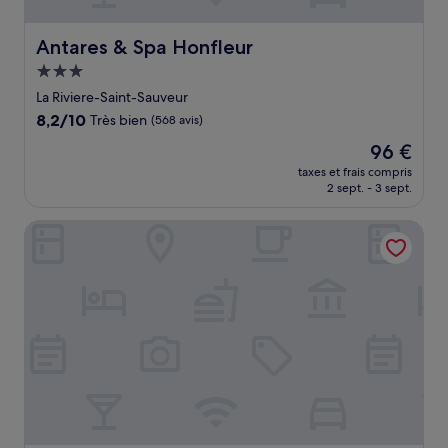
Antares & Spa Honfleur
Antares & Spa Honfleur
Hébergement
3.0 étoiles
La Riviere-Saint-Sauveur
8.2
8,2/10
Très bien
(568 avis)
sur
Le
96 €
10,
nouveau
Très
taxes et frais compris
prix
2 sept. - 3 sept.
bien,
est
(568 avis)
de
Première Classe Deauville - Touques
96 €