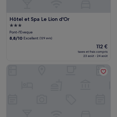
Hôtel et Spa Le Lion d'Or
Hôtel et Spa Le Lion d'Or
Hébergement
3.0 étoiles
Pont-l'Eveque
8.8
8,8/10
Excellent
(129 avis)
sur
Le
112 €
10,
nouveau
Excellent,
taxes et frais compris
prix
23 août - 24 août
(129 avis)
est
de
Antares & Spa Honfleur
112 €