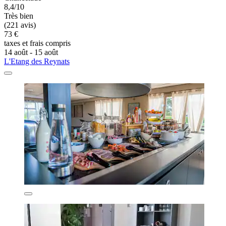
8,4/10
Très bien
(221 avis)
73 €
taxes et frais compris
14 août - 15 août
L'Etang des Reynats