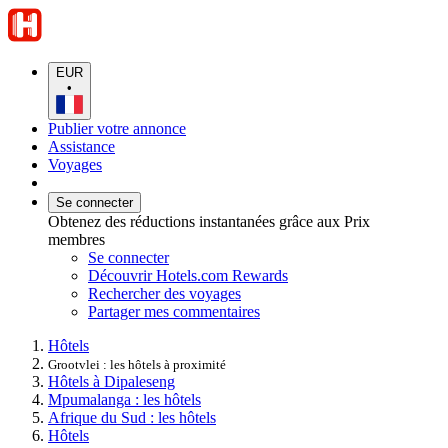
EUR
•
Publier votre annonce
Assistance
Voyages
Se connecter
Obtenez des réductions instantanées grâce aux Prix
membres
Se connecter
Découvrir Hotels.com Rewards
Rechercher des voyages
Partager mes commentaires
Hôtels
Grootvlei : les hôtels à proximité
Hôtels à Dipaleseng
Mpumalanga : les hôtels
Afrique du Sud : les hôtels
Hôtels