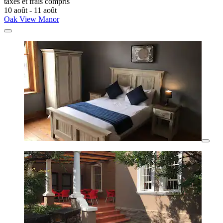
taxes et frais compris
10 août - 11 août
Oak View Manor