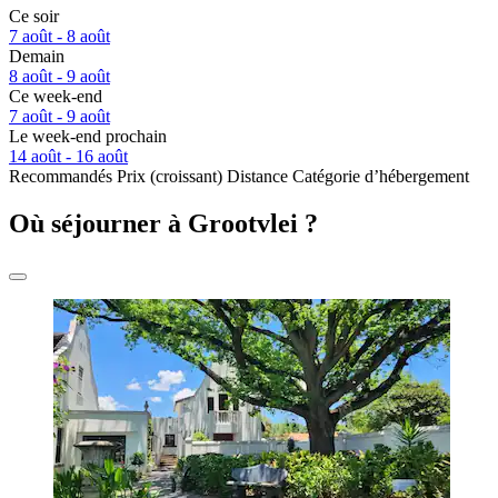
Ce soir
7 août - 8 août
Demain
8 août - 9 août
Ce week-end
7 août - 9 août
Le week-end prochain
14 août - 16 août
Recommandés
Prix (croissant)
Distance
Catégorie d’hébergement
Où séjourner à Grootvlei ?