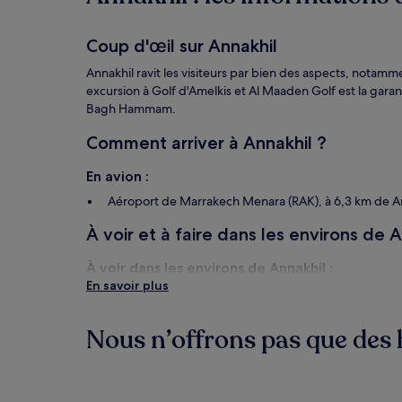
de
changer.
Des
Coup d'œil sur Annakhil
conditions
supplémentaires
Annakhil ravit les visiteurs par bien des aspects, notamm
peuvent
excursion à Golf d'Amelkis et Al Maaden Golf est la gara
s’appliquer.
Bagh Hammam.
Comment arriver à Annakhil ?
En avion :
Aéroport de Marrakech Menara (RAK), à 6,3 km de A
À voir et à faire dans les environs de 
À voir dans les environs de Annakhil :
En savoir plus
Place Jemaa el-Fnaa (à 2,3 km)
Médersa Ben Youssef (à 1,6 km)
Le Jardin Secret (à 1,9 km)
Nous n’offrons pas que des h
Palais de Dar el Bacha (à 2,1 km)
Palais de la Bahia (à 2,7 km)
Hôtels
Riads
À faire à Annakhil :