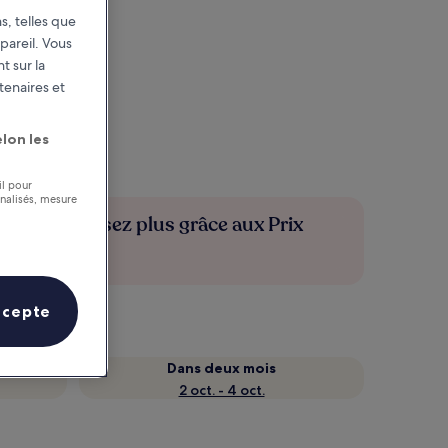
s, telles que
pareil. Vous
t sur la
tenaires et
lon les
il pour
nnalisés, mesure
Économisez plus grâce aux Prix
membres
ccepte
Dans deux mois
2 oct. - 4 oct.