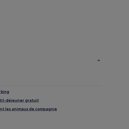
Chambres
Maison d’hôtes
d’hôtes
rking
tit-déjeuner gratuit
tant les animaux de compagnie