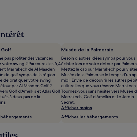
intérêt
 Golf
Musée de la Palmeraie
ne pas profiter des vacances
Besoin d'autres idées sympa pour vous
er votre swing ? Parcourez les 6,4
éclater lors de votre détour par Palmera
rent Marrakech de Al Maaden
Mettez le cap sur Marrakech pour visite
ain de golf sympa de la région.
Musée de la Palmeraie le temps d'un ap
ie de pratiquer votre swing
midi. Envie de découvrir les autres pépi
détour par Al Maaden Golf ?
culturelles que vous réserve Marrakech 
vers Golf d'Amelkis et Atlas Golf
Tournez-vous sans hésiter vers Musée 
tués à deux pas de là.
Marrakech, Golf d'Amelkis et Le Jardin
ins
Secret.
Afficher moins
s hébergements
Afficher les hébergements
tiles