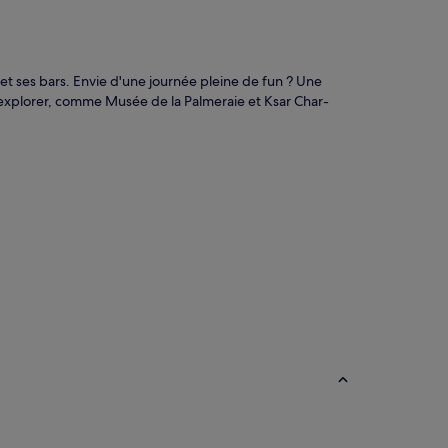
 et ses bars. Envie d'une journée pleine de fun ? Une
 à explorer, comme Musée de la Palmeraie et Ksar Char-
aison d’hôtes
Chambres d’hôtes