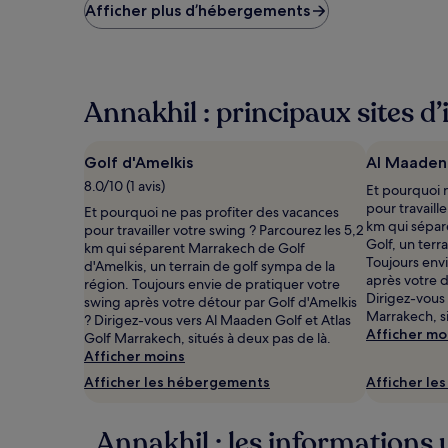
le
Afficher plus d’hébergements
plus
bas
trouvé
au
cours
Annakhil : principaux sites d’
des
24 dernières
heures
Golf d'Amelkis
Al Maaden
sur
8.0/10 (1 avis)
la
Et pourquoi 
base
pour travaill
Et pourquoi ne pas profiter des vacances
d’un
km qui sépa
pour travailler votre swing ? Parcourez les 5,2
séjour
Golf, un terr
km qui séparent Marrakech de Golf
d’une
Toujours env
d'Amelkis, un terrain de golf sympa de la
nuit
après votre 
région. Toujours envie de pratiquer votre
pour
Dirigez-vous 
swing après votre détour par Golf d'Amelkis
2 adultes.
Marrakech, si
? Dirigez-vous vers Al Maaden Golf et Atlas
Les
Afficher mo
Golf Marrakech, situés à deux pas de là.
prix
Afficher moins
et
Afficher les hébergements
Afficher le
la
disponibilité
sont
Annakhil : les informations u
susceptibles