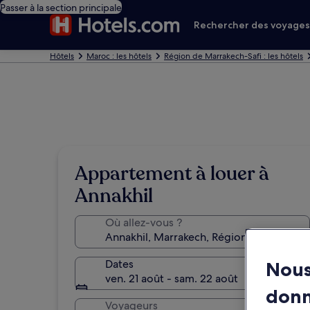
Passer à la section principale
Rechercher des voyage
Hôtels
Maroc : les hôtels
Région de Marrakech-Safi : les hôtels
Appartement à louer à
Annakhil
Où allez-vous ?
Dates
Nous
ven. 21 août - sam. 22 août
don
Voyageurs