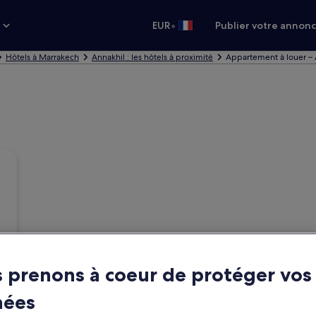
•
s
EUR
Publier votre annon
Hôtels à Marrakech
Annakhil : les hôtels à proximité
Appartement à louer – 
 prenons à coeur de protéger vos
nées