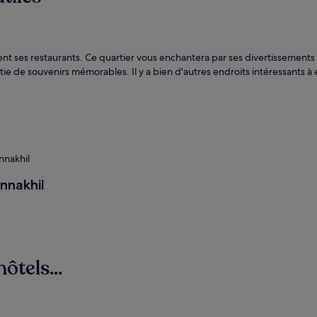
ent ses restaurants. Ce quartier vous enchantera par ses divertissements
ntie de souvenirs mémorables. Il y a bien d'autres endroits intéressants
nnakhil
Annakhil
ôtels...
Villas
M