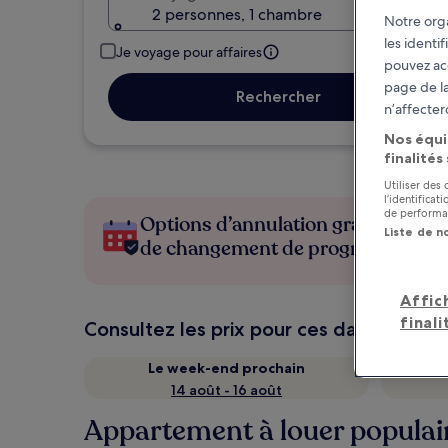
2 personnes, 1 chambre
Notre orga
les identi
Je voyage pour affaires
pouvez ac
page de la
Rechercher
n’affecter
Nos équi
finalités
Utiliser des
l’identifica
de performan
Options d’annulation gratuite en c
Liste de n
de changement de programme
Affic
finali
Consultez les prix pour ces dates
Le week-end prochain
14 août - 16 août
Appartement à louer populai