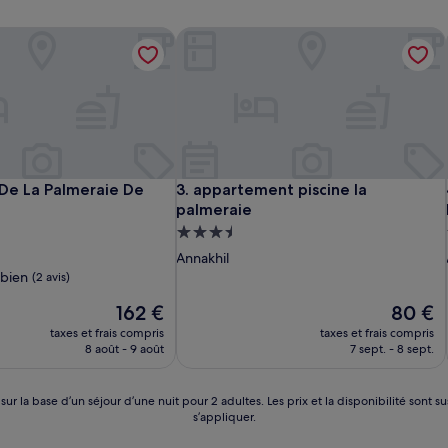
La Palmeraie De Marrakech
appartement piscine la palmeraie
La Palmeraie De Marrakech
appartement piscine la palmeraie
 De La Palmeraie De
3. appartement piscine la
palmeraie
t
Hébergement
3.5 étoiles
Annakhil
 bien
(2 avis)
Le
Le
162 €
80 €
nouveau
nouveau
taxes et frais compris
taxes et frais compris
prix
prix
8 août - 9 août
7 sept. - 8 sept.
est
est
de
de
162 €
80 €
 sur la base d’un séjour d’une nuit pour 2 adultes. Les prix et la disponibilité so
s’appliquer.