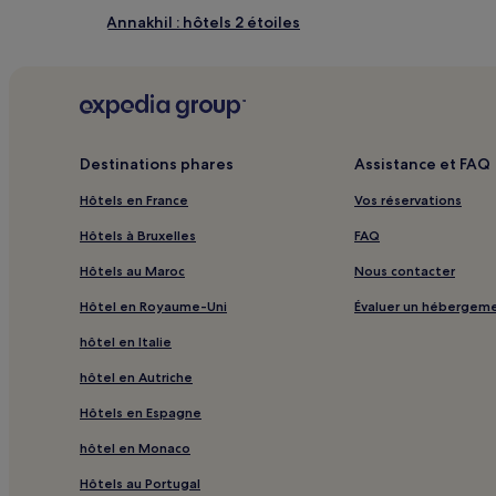
Annakhil : hôtels 2 étoiles
Annakhil : hôtels 4 étoiles
Annakhil : hôtels Hôtels d’affaires
Annakhil : hôtels Hôtels familiaux
Annakhil : hôtels Hôtels avec spa
Destinations phares
Assistance et FAQ
Chrifia : hôtels
Hôtels en France
Vos réservations
Douar Khalifa Ben Mbarek : hôtels
Hôtels à Bruxelles
FAQ
Ouahat Sidi Brahim : hôtels Hôtels avec piscine
Hôtels au Maroc
Nous contacter
Ouahat Sidi Brahim : hôtels Hôtels avec centre de f
Hôtel en Royaume-Uni
Évaluer un hébergem
Ouahat Sidi Brahim : hôtels Hôtels avec cuisine
hôtel en Italie
Ouahat Sidi Brahim : Villas
hôtel en Autriche
Ouahat Sidi Brahim : Maison d’hôtes
Hôtels en Espagne
Ouahat Sidi Brahim : hôtels 3 étoiles
hôtel en Monaco
Ouahat Sidi Brahim : hôtels Hôtels d’affaires
Hôtels au Portugal
Ouahat Sidi Brahim : hôtels Hôtels avec spa