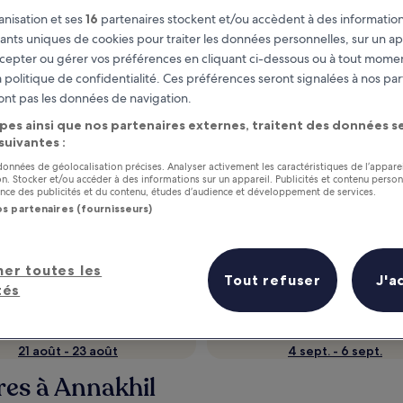
nisation et ses
16
partenaires stockent et/ou accèdent à des information
fiants uniques de cookies pour traiter les données personnelles, sur un ap
cepter ou gérer vos préférences en cliquant ci-dessous ou à tout momen
 politique de confidentialité. Ces préférences seront signalées à nos par
ont pas les données de navigation.
pes ainsi que nos partenaires externes, traitent des données se
 suivantes :
 données de géolocalisation précises. Analyser activement les caractéristiques de l’appare
tion. Stocker et/ou accéder à des informations sur un appareil. Publicités et contenu perso
ce des publicités et du contenu, études d’audience et développement de services.
as
Gagnez des récompenses pour
os partenaires (fournisseurs)
chaque nuit séjournée
her toutes les
Tout refuser
J'a
tés
Dans deux semaines
Dans un mois
21 août - 23 août
4 sept. - 6 sept.
res à Annakhil