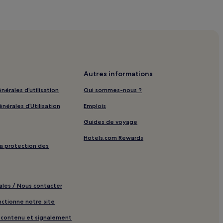
ues
lf
Autres informations
ls Hôtels avec piscine
nérales d’utilisation
Qui sommes-nous ?
nérales d’Utilisation
Emplois
els avec parking
Guides de voyage
els avec petit-déjeuner gratuit
Hotels.com Rewards
tels acceptant les animaux de compagnie
 la protection des
nt à louer
ls de luxe
ales / Nous contacter
oiles
tionne notre site
ls familiaux
e contenu et signalement