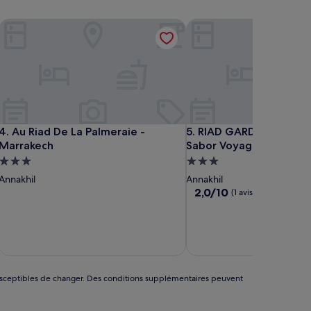
Au Riad De La Palmeraie - Marrakech
RIAD GARDEN LUXURY A
Au Riad De La Palmeraie - Marrakech
RIAD GARDEN LUXURY A
4. Au Riad De La Palmeraie -
5. RIAD GARDEN LUXUR
Marrakech
Sabor Voyage
Hébergement
Hébergement
3.0 étoiles
3.0 étoiles
Annakhil
Annakhil
2.0
2,0/10
(1 avis)
sur
10,
(1 avis)
nt susceptibles de changer. Des conditions supplémentaires peuvent