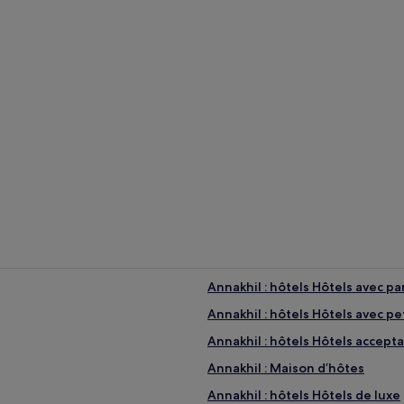
re (température moyenne : 27 °C)
rs (température moyenne : 14 °C)
Villas
anvier (précipitations moyennes : 36 mm)
Annakhil : hôtels Hôtels avec pa
Annakhil : hôtels Hôtels avec pe
Annakhil : hôtels Hôtels accep
Annakhil : Maison d’hôtes
Annakhil : hôtels Hôtels de luxe