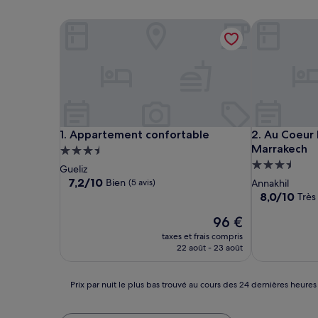
Appartement confortable
Au Coeur De 
Appartement confortable
Au Coeur De 
1. Appartement confortable
2. Au Coeur
Marrakech
Hébergement
Hébergemen
3.5 étoiles
Gueliz
3.5 étoiles
7.2
7,2/10
Bien
(5 avis)
Annakhil
sur
8.0
8,0/10
Très
10,
sur
Bien,
Le
96 €
10,
(5 avis)
nouveau
Très
taxes et frais compris
prix
bien,
22 août - 23 août
est
(2 avis)
de
96 €
Prix
Prix par nuit le plus bas trouvé au cours des 24 dernières heures
par
nuit