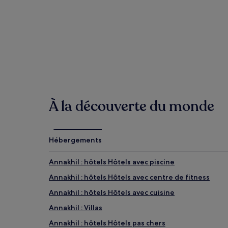
Golf d'Amelkis
Musée de la Palmeraie
Ksar Char-Bagh Hammam
Al Maaden Golf
Marrakech : à quelle période y aller ?
Mois les plus chauds : août, juillet, juin et septemb
Mois les plus froids : janvier, février, décembre, ma
Hôtels
Riads
Mois les plus pluvieux : mars, novembre, février et j
À la découverte du monde
Hébergements
Annakhil : hôtels Hôtels avec piscine
Annakhil : hôtels Hôtels avec centre de fitness
Annakhil : hôtels Hôtels avec cuisine
Annakhil : Villas
Annakhil : hôtels Hôtels pas chers