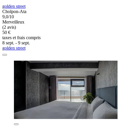
golden street
Cholpon-Ata
9,0/10
Merveilleux
(2 avis)
50 €
taxes et frais compris
8 sept. - 9 sept.
golden street