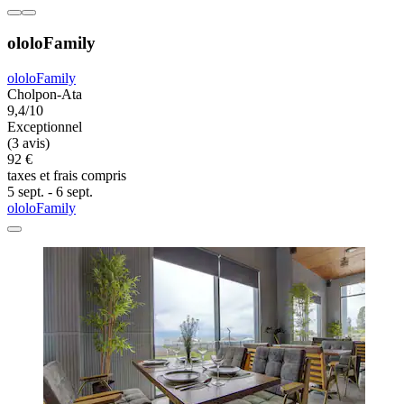
ololoFamily
ololoFamily
Cholpon-Ata
9,4/10
Exceptionnel
(3 avis)
92 €
taxes et frais compris
5 sept. - 6 sept.
ololoFamily