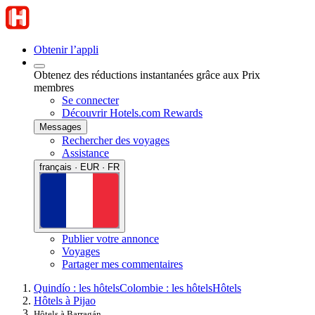
Obtenir l’appli
Obtenez des réductions instantanées grâce aux Prix
membres
Se connecter
Découvrir Hotels.com Rewards
Messages
Rechercher des voyages
Assistance
français · EUR · FR
Publier votre annonce
Voyages
Partager mes commentaires
Quindío : les hôtels
Colombie : les hôtels
Hôtels
Hôtels à Pijao
Hôtels à Barragán