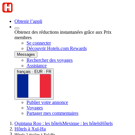
Obtenir l’appli
Obtenez des réductions instantanées grâce aux Prix
membres
Se connecter
Découvrir Hotels.com Rewards
Messages
Rechercher des voyages
Assistance
français · EUR · FR
Publier votre annonce
Voyages
Partager mes commentaires
Quintana Roo : les hôtels
Mexique : les hôtels
Hôtels
Hôtels à Xul-Ha
Hôtels 2 étoiles à Xul-Ha