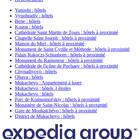
Yanoshi : hôtels
Vynohradiv : hôtels
Bene : hôtels
Koson : hôtels
Cathédrale Saint Martin de Tours : hôtels à proximité
Chapelle Saint Joseph : hôtels à proximité
Maison du Miel : hôtels à proximité
Monument de Saint Cyrille et Méthode : hôtels à proximité
Palais Rakoczi-Schonborn : hôtels à proximité
Monument du Ramoneur : hôtels à proximité
Cathédrale de l'icône de Pochaev : hôtels à proximité
Chynadiyovo : hôtels
Obava : hôtels
Mukachevo : Appartement à louer
Mukachevo : hôtels 3 étoiles
Mukachevo : hôtels
Parc de Komsomol'skiy : hôtels à proximité
Monastère de Saint-Nicolas : hôtels à proximité
Gare de Moukatchévo : hôtels à proximité
District de Mukachevo : hôtels