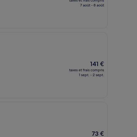
taxes et frais compris
prix
7 août - 8 août
est
de
80 €
Le
141 €
nouveau
taxes et frais compris
prix
1 sept. - 2 sept.
est
de
141 €
Le
73 €