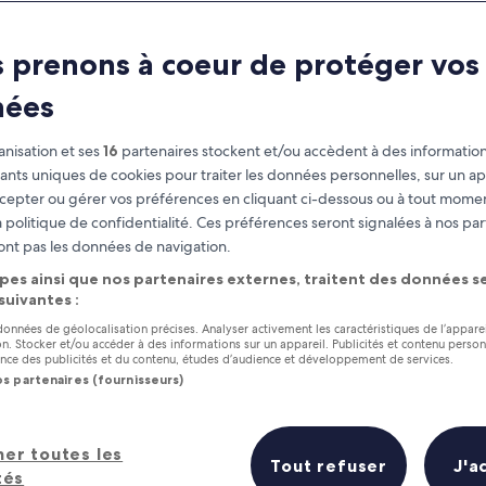
 prenons à coeur de protéger vos
nées
nisation et ses
16
partenaires stockent et/ou accèdent à des information
fiants uniques de cookies pour traiter les données personnelles, sur un ap
cepter ou gérer vos préférences en cliquant ci-dessous ou à tout momen
 politique de confidentialité. Ces préférences seront signalées à nos par
as
Gagnez des récompenses pour
ont pas les données de navigation.
chaque nuit séjournée
pes ainsi que nos partenaires externes, traitent des données se
 suivantes :
 données de géolocalisation précises. Analyser activement les caractéristiques de l’appare
tion. Stocker et/ou accéder à des informations sur un appareil. Publicités et contenu perso
ce des publicités et du contenu, études d’audience et développement de services.
os partenaires (fournisseurs)
Demain
Ce week-end
7 août - 8 août
7 août - 9 août
her toutes les
Tout refuser
J'a
tés