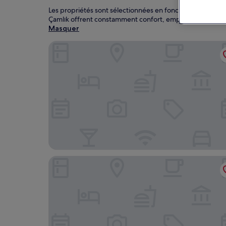
Les propriétés sont sélectionnées en fonction des avis de
Çamlık offrent constamment confort, emplacement et exp
Masquer
Lotus 4 Mevsim Otel
Camlik 87 Hotel Ayvalik