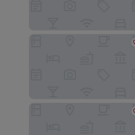
Elos Ayvalık Pansiyon
Min Ayvalık (Adults Only +12)