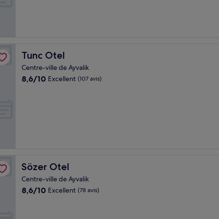
(174 avis)
Tunc Otel
Tunc Otel
Centre-ville de Ayvalik
8.6
8,6/10
Excellent
(107 avis)
sur
10,
Excellent,
(107 avis)
Sözer Otel
Sözer Otel
Centre-ville de Ayvalik
8.6
8,6/10
Excellent
(78 avis)
sur
10,
Excellent,