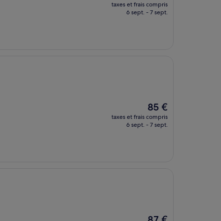
nouveau
taxes et frais compris
prix
6 sept. - 7 sept.
est
de
73 €
Le
85 €
nouveau
taxes et frais compris
prix
6 sept. - 7 sept.
est
de
85 €
Le
87 €