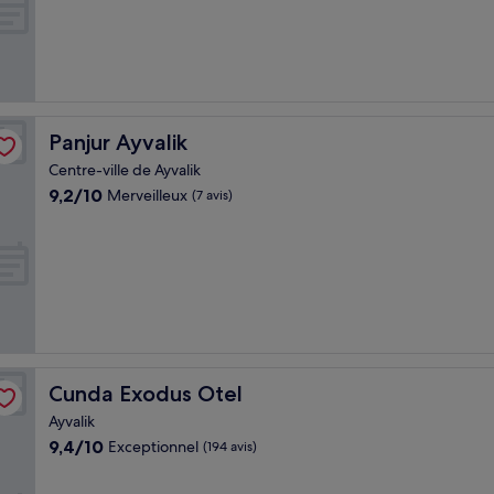
(32 avis)
Panjur Ayvalik
Panjur Ayvalik
Centre-ville de Ayvalik
9.2
9,2/10
Merveilleux
(7 avis)
sur
10,
Merveilleux,
(7 avis)
Cunda Exodus Otel
Cunda Exodus Otel
Ayvalik
9.4
9,4/10
Exceptionnel
(194 avis)
sur
10,