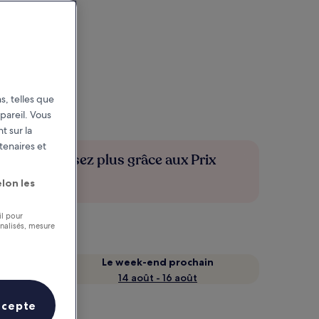
s, telles que
pareil. Vous
t sur la
tenaires et
Économisez plus grâce aux Prix
membres
lon les
il pour
nnalisés, mesure
Le week-end prochain
14 août - 16 août
ccepte