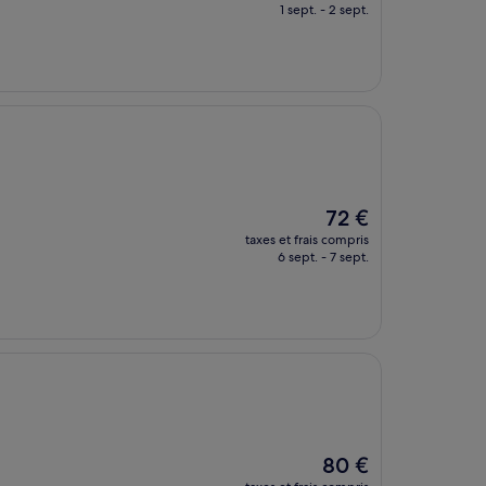
prix
1 sept. - 2 sept.
est
de
83 €
Le
72 €
nouveau
taxes et frais compris
prix
6 sept. - 7 sept.
est
de
72 €
Le
80 €
nouveau