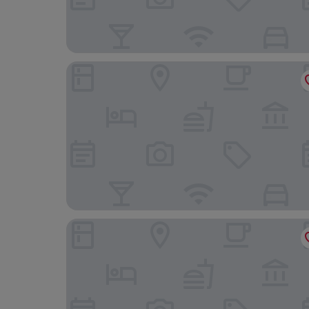
Tunc Otel
Sözer Otel