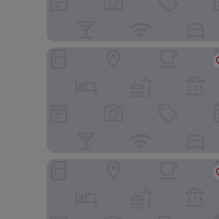
Sefa Çamlı Palas
Moon Pansiyon