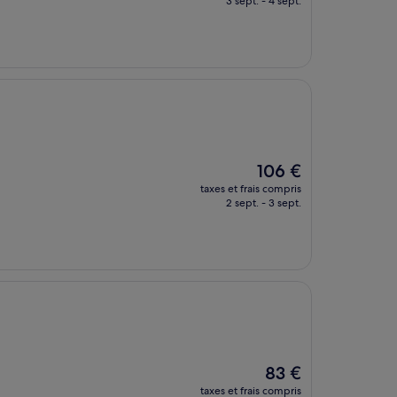
3 sept. - 4 sept.
est
de
75 €
Le
106 €
nouveau
taxes et frais compris
prix
2 sept. - 3 sept.
est
de
106 €
Le
83 €
nouveau
taxes et frais compris