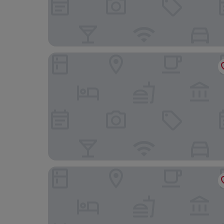
Panjur Ayvalik
Cunda Exodus Otel