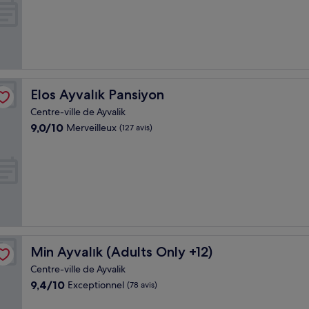
Exceptionnel,
(194 avis)
Elos Ayvalık Pansiyon
Elos Ayvalık Pansiyon
Centre-ville de Ayvalik
9.0
9,0/10
Merveilleux
(127 avis)
sur
10,
Merveilleux,
(127 avis)
Min Ayvalık (Adults Only +12)
Min Ayvalık (Adults Only +12)
Centre-ville de Ayvalik
9.4
9,4/10
Exceptionnel
(78 avis)
sur
10,