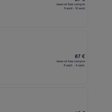
nouveau
taxes et frais compris
prix
9 août - 10 août
est
de
87 €
Le
87 €
nouveau
taxes et frais compris
prix
5 sept. - 6 sept.
est
de
87 €