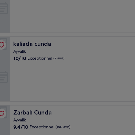
Exceptionnel,
(78 avis)
kaliada cunda
kaliada cunda
Ayvalık
10.0
10/10
Exceptionnel
(7 avis)
sur
10,
Exceptionnel,
(7 avis)
Zarbalı Cunda
Zarbalı Cunda
Ayvalik
9.4
9,4/10
Exceptionnel
(150 avis)
sur