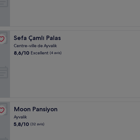
(78 avis)
Sefa Çamlı Palas
Sefa Çamlı Palas
Centre-ville de Ayvalik
8.6
8,6/10
Excellent
(4 avis)
sur
10,
Excellent,
(4 avis)
Moon Pansiyon
Moon Pansiyon
Ayvalik
5.8
5,8/10
(32 avis)
sur
10,