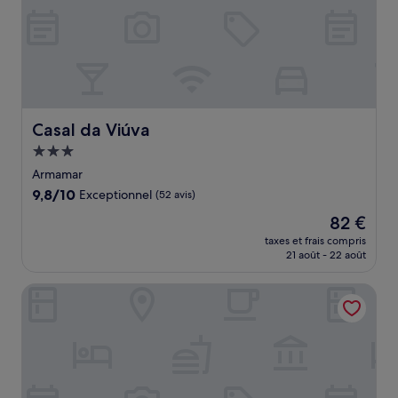
Casal da Viúva
Casal da Viúva
Hébergement
3.0 étoiles
Armamar
9.8
9,8/10
Exceptionnel
(52 avis)
sur
Le
82 €
10,
nouveau
Exceptionnel,
taxes et frais compris
prix
21 août - 22 août
(52 avis)
est
de
Quinta da Barroca
82 €