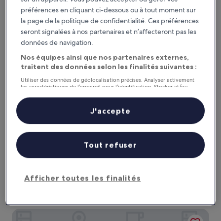
de
Quinta do Roso - Douro Wine Estate - by FERO
80 €
préférences en cliquant ci-dessous ou à tout moment sur
la page de la politique de confidentialité. Ces préférences
seront signalées à nos partenaires et n’affecteront pas les
données de navigation.
Nos équipes ainsi que nos partenaires externes,
traitent des données selon les finalités suivantes :
Utiliser des données de géolocalisation précises. Analyser activement
les caractéristiques de l’appareil pour l’identification. Stocker et/ou
accéder à des informations sur un appareil. Publicités et contenu
personnalisés, mesure de performance des publicités et du contenu,
études d’audience et développement de services.
J'accepte
Liste de nos partenaires (fournisseurs)
Quinta do Roso - Douro Wine Estate - by FERO
Quinta do Roso - Douro Wine Estate - by
FERO
Tout refuser
Hébergement
3.0 étoiles
Lamego
Le
170 €
Afficher toutes les finalités
nouveau
taxes et frais compris
prix
1 sept. - 2 sept.
est
de
Quinta da Moita Agroturismo
170 €