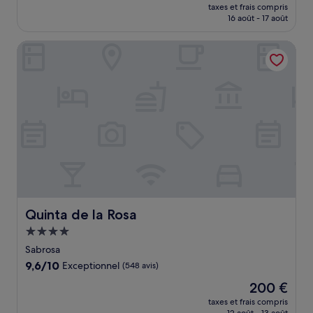
nouveau
Exceptionnel,
taxes et frais compris
prix
16 août - 17 août
(65 avis)
est
de
Quinta de la Rosa
204 €
Quinta de la Rosa
Quinta de la Rosa
Hébergement
4.0 étoiles
Sabrosa
9.6
9,6/10
Exceptionnel
(548 avis)
sur
Le
200 €
10,
nouveau
Exceptionnel,
taxes et frais compris
prix