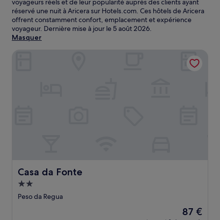
voyageurs réels et de leur popularité auprès des clients ayant
réservé une nuit à Aricera sur Hotels.com. Ces hôtels de Aricera
offrent constamment confort, emplacement et expérience
voyageur. Dernière mise à jour le
5 août 2026
.
Masquer
Casa da Fonte
Casa da Fonte
Casa da Fonte
Hébergement
2.0 étoiles
Peso da Regua
Le
87 €
nouveau