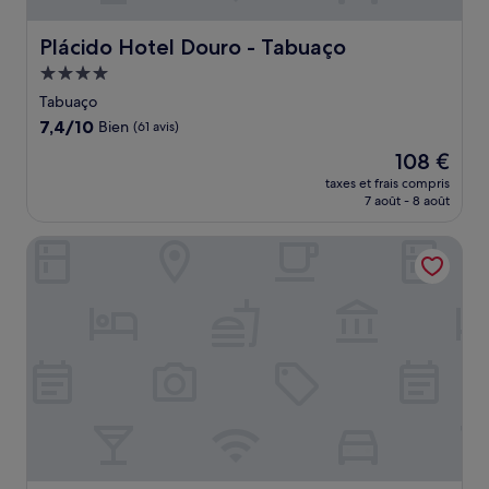
Plácido Hotel Douro - Tabuaço
Plácido Hotel Douro - Tabuaço
Hébergement
4.0 étoiles
Tabuaço
7.4
7,4/10
Bien
(61 avis)
sur
Le
108 €
10,
nouveau
Bien,
taxes et frais compris
prix
7 août - 8 août
(61 avis)
est
de
Hotel Folgosa Douro
108 €