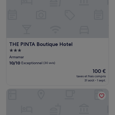
THE PINTA Boutique Hotel
THE PINTA Boutique Hotel
Hébergement
3.0 étoiles
Armamar
10.0
10/10
Exceptionnel
(30 avis)
sur
Le
100 €
10,
nouveau
Exceptionnel,
taxes et frais compris
prix
31 août - 1 sept.
(30 avis)
est
de
Casal da Viúva
100 €