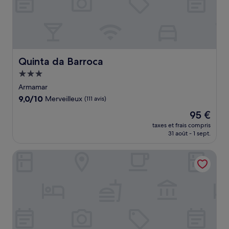
Quinta da Barroca
Quinta da Barroca
Hébergement
3.0 étoiles
Armamar
9.0
9,0/10
Merveilleux
(111 avis)
sur
Le
95 €
10,
nouveau
Merveilleux,
taxes et frais compris
prix
31 août - 1 sept.
(111 avis)
est
de
Solar dos Correia Alves
95 €