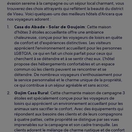
évasion sereine à la campagne ou un séjour local charmant, vous
trouverez des choix attrayants qui reflètent la beauté du district
de Viseu. Voici quelques-uns des meilleurs hôtels d'Aricera que
nos voyageurs adorent :
S
Casa do Abade - Solar de Goujoim
: Cette maison
’
d'hôtes 3 étoiles accueillante offre une ambiance
o
chaleureuse, conçue pour les voyageurs de loisirs en quête
u
de confort et d'expériences distinctives. Les visiteurs
v
apprécient l'environnement accueillant pour les personnes
r
LGBTQIA, ce qui en fait un choix parfait pour ceux qui
e
cherchent à se détendre et à se sentir chez eux. L'hôtel
d
propose des hébergements confortables et un espace
a
commun où les clients peuvent se rencontrer et se
n
détendre. De nombreux voyageurs s'enthousiasment pour
s
le service personnalisé et le charme unique de la propriété,
u
ce qui contribue à un séjour agréable et sans accroc.
n
S
Gojim Casa Rural
: Cette charmante maison de campagne 3
e
’
étoiles est spécialement conçue pour les voyageurs de
n
o
loisirs qui apprécient un environnement accueillant pour les
o
u
animaux sans sacrifier le confort. Avec des équipements qui
u
v
répondent aux besoins des clients et de leurs compagnons
v
r
à quatre pattes, cette propriété se distingue par ses vues
e
e
imprenables sur la campagne et son cadre tranquille. Les
l
d
clients adorent le mélange de charme rustique et de confort