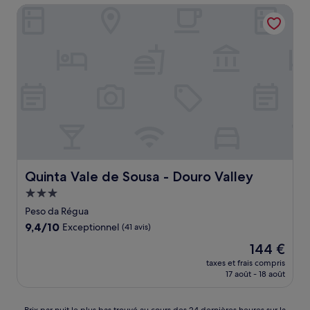
de
Quinta Vale de Sousa - Douro Valley
98 €
Quinta Vale de Sousa - Douro Valley
Quinta Vale de Sousa - Douro Valley
Hébergement
3.0 étoiles
Peso da Régua
9.4
9,4/10
Exceptionnel
(41 avis)
sur
Le
144 €
10,
nouveau
Exceptionnel,
taxes et frais compris
prix
17 août - 18 août
(41 avis)
est
de
144 €