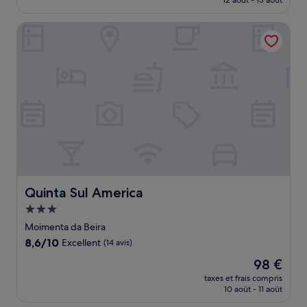
12 août - 13 août
(548 avis)
est
de
Quinta Sul America
200 €
Quinta Sul America
Quinta Sul America
Hébergement
3.0 étoiles
Moimenta da Beira
8.6
8,6/10
Excellent
(14 avis)
sur
Le
98 €
10,
nouveau
Excellent,
taxes et frais compris
prix
10 août - 11 août
(14 avis)
est