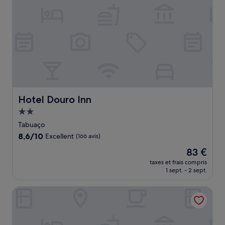
Hotel Douro Inn
Hotel Douro Inn
Hébergement
2.0 étoiles
Tabuaço
8.6
8,6/10
Excellent
(166 avis)
sur
Le
83 €
10,
nouveau
Excellent,
taxes et frais compris
prix
1 sept. - 2 sept.
(166 avis)
est
de
THE PINTA Boutique Hotel
83 €