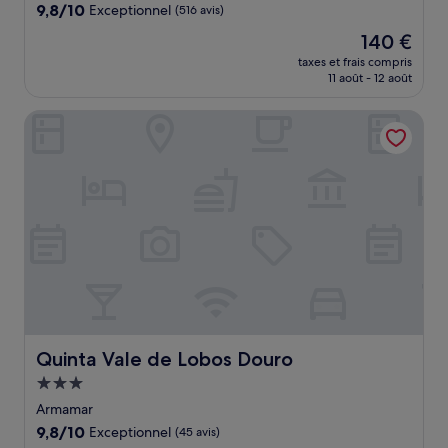
9.8
9,8/10
Exceptionnel
(516 avis)
sur
Le
140 €
10,
nouveau
Exceptionnel,
taxes et frais compris
prix
11 août - 12 août
(516 avis)
est
de
Quinta Vale de Lobos Douro
140 €
Quinta Vale de Lobos Douro
Quinta Vale de Lobos Douro
Hébergement
3.0 étoiles
Armamar
9.8
9,8/10
Exceptionnel
(45 avis)