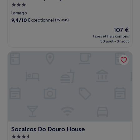
Hébergement
3.0 étoiles
Lamego
9.4
9,4/10
Exceptionnel
(79 avis)
sur
Le
107 €
10,
nouveau
Exceptionnel,
taxes et frais compris
prix
30 août - 31 août
(79 avis)
est
de
Socalcos Do Douro House
107 €
Socalcos Do Douro House
Socalcos Do Douro House
Hébergement