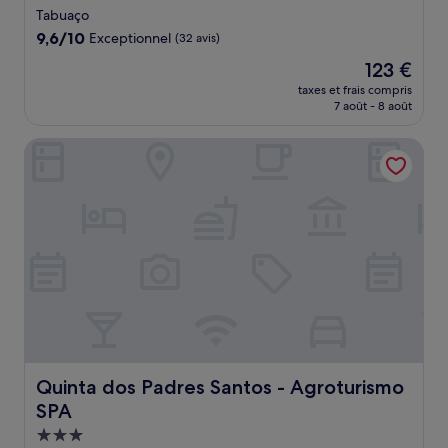
3.5 étoiles
Tabuaço
9.6
9,6/10
Exceptionnel
(32 avis)
sur
Le
123 €
10,
nouveau
Exceptionnel,
taxes et frais compris
prix
7 août - 8 août
(32 avis)
est
de
Quinta dos Padres Santos - Agroturismo SPA
123 €
Quinta dos Padres Santos - Agroturismo SPA
Quinta dos Padres Santos - Agroturismo
SPA
Hébergement