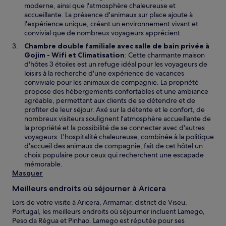
l
a
moderne, ainsi que l'atmosphère chaleureuse et
e
n
accueillante. La présence d'animaux sur place ajoute à
f
s
l'expérience unique, créant un environnement vivant et
e
u
convivial que de nombreux voyageurs apprécient.
n
n
Chambre double familiale avec salle de bain privée à
ê
e
S
Gojim - Wifi et Climatisation
: Cette charmante maison
t
n
’
d'hôtes 3 étoiles est un refuge idéal pour les voyageurs de
r
o
o
loisirs à la recherche d'une expérience de vacances
e
u
u
conviviale pour les animaux de compagnie. La propriété
v
v
propose des hébergements confortables et une ambiance
e
r
agréable, permettant aux clients de se détendre et de
l
e
profiter de leur séjour. Axé sur la détente et le confort, de
l
d
nombreux visiteurs soulignent l'atmosphère accueillante de
e
a
la propriété et la possibilité de se connecter avec d'autres
f
n
voyageurs. L'hospitalité chaleureuse, combinée à la politique
e
s
d'accueil des animaux de compagnie, fait de cet hôtel un
n
u
choix populaire pour ceux qui recherchent une escapade
ê
n
mémorable.
t
e
Masquer
r
n
e
Meilleurs endroits où séjourner à Aricera
o
u
Lors de votre visite à Aricera, Armamar, district de Viseu,
v
Portugal, les meilleurs endroits où séjourner incluent Lamego,
e
Peso da Régua et Pinhao. Lamego est réputée pour ses