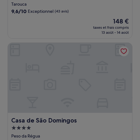
3.0 étoiles
Tarouca
9.6
9,6/10
Exceptionnel
(43 avis)
sur
Le
148 €
10,
nouveau
Exceptionnel,
taxes et frais compris
prix
13 août - 14 août
(43 avis)
est
de
Casa de São Domingos
148 €
Casa de São Domingos
Casa de São Domingos
Hébergement
4.0 étoiles
Peso da Régua