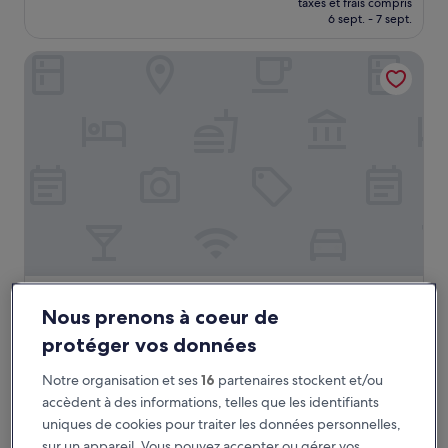
taxes et frais compris
prix
6 sept. - 7 sept.
est
de
Quinta Madureira
87 €
Quinta Madureira
Quinta Madureira
Nous prenons à coeur de
Hébergement
protéger vos données
3.0 étoiles
Vila Real
Le
80 €
Notre organisation et ses
16
partenaires stockent et/ou
nouveau
taxes et frais compris
accèdent à des informations, telles que les identifiants
prix
30 août - 31 août
uniques de cookies pour traiter les données personnelles,
est
sur un appareil. Vous pouvez accepter ou gérer vos