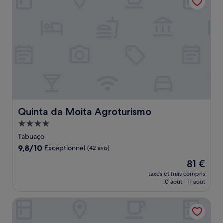
Quinta da Moita Agroturismo
Quinta da Moita Agroturismo
Hébergement
4.0 étoiles
Tabuaço
9.8
9,8/10
Exceptionnel
(42 avis)
sur
Le
81 €
10,
nouveau
Exceptionnel,
taxes et frais compris
prix
10 août - 11 août
(42 avis)
est
de
Hotel Douro Inn
81 €