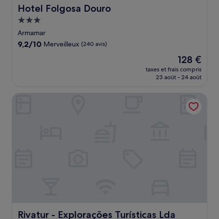
Hotel Folgosa Douro
Hotel Folgosa Douro
Hébergement
3.0 étoiles
Armamar
9.2
9,2/10
Merveilleux
(240 avis)
sur
Le
128 €
10,
nouveau
Merveilleux,
taxes et frais compris
prix
23 août - 24 août
(240 avis)
est
de
Rivatur - Explorações Turísticas Lda
128 €
Rivatur - Explorações Turísticas Lda
Rivatur - Explorações Turísticas Lda