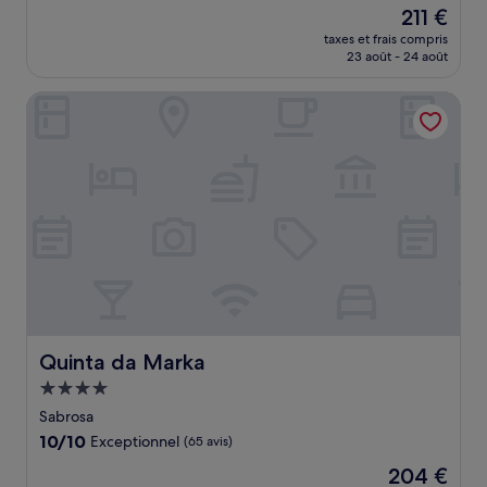
sur
Le
211 €
10,
nouveau
Exceptionnel,
taxes et frais compris
prix
23 août - 24 août
(45 avis)
est
de
Quinta da Marka
211 €
Quinta da Marka
Quinta da Marka
Hébergement
4.0 étoiles
Sabrosa
10.0
10/10
Exceptionnel
(65 avis)
sur
Le
204 €
10,