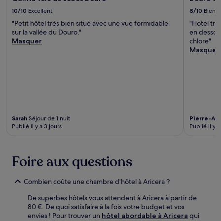
10/10
Excellent
8/10
Bien
"Petit hôtel très bien situé avec une vue formidable
"Hotel tre
sur la vallée du Douro."
en dessou
Masquer
chlore"
Masquer
Sarah
Séjour de 1 nuit
Pierre-Ala
Publié il y a 3 jours
Publié il y 
Foire aux questions
Combien coûte une chambre d'hôtel à Aricera ?
De superbes hôtels vous attendent à Aricera à partir de
80 €. De quoi satisfaire à la fois votre budget et vos
envies ! Pour trouver un
hôtel abordable à Aricera
qui