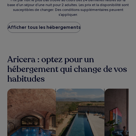
Prix
Prix par nuit le plus bas trouvé au cours des 24 dernières heures sur la
base d’un séjour d’une nuit pour 2 adultes. Les prix et la disponibilité sont
par
susceptibles de changer. Des conditions supplémentaires peuvent
nuit
s’appliquer.
le
plus
Afficher tous les hébergements
bas
trouvé
au
cours
des
24 dernières
Aricera : optez pour un
heures
sur
hébergement qui change de vos
la
habitudes
base
d’un
séjour
Rechercher des hébergements avec un spa sur place
Rechercher des hébergements avec 
Rechercher de
d’une
nuit
pour
2 adultes.
Les
prix
et
la