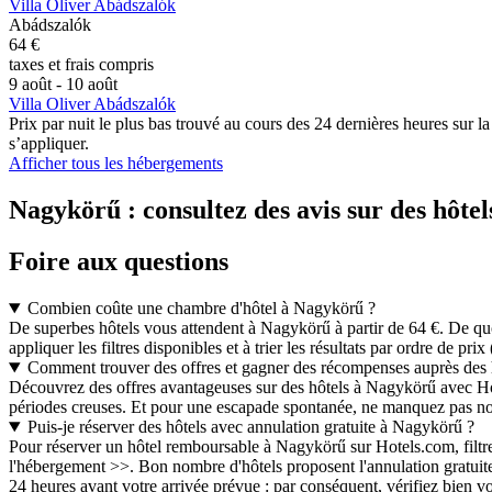
Villa Oliver Abádszalók
Abádszalók
64 €
taxes et frais compris
9 août - 10 août
Villa Oliver Abádszalók
Prix par nuit le plus bas trouvé au cours des 24 dernières heures sur l
s’appliquer.
Afficher tous les hébergements
Nagykörű : consultez des avis sur des hôtel
Foire aux questions
Combien coûte une chambre d'hôtel à Nagykörű ?
De superbes hôtels vous attendent à Nagykörű à partir de 64 €. De quoi
appliquer les filtres disponibles et à trier les résultats par ordre de prix 
Comment trouver des offres et gagner des récompenses auprès des
Découvrez des offres avantageuses sur des hôtels à Nagykörű avec Hot
périodes creuses. Et pour une escapade spontanée, ne manquez pas nos
Puis-je réserver des hôtels avec annulation gratuite à Nagykörű ?
Pour réserver un hôtel remboursable à Nagykörű sur Hotels.com, filtr
l'hébergement >>. Bon nombre d'hôtels proposent l'annulation gratuit
24 heures avant votre arrivée prévue : par conséquent, vérifiez bien v