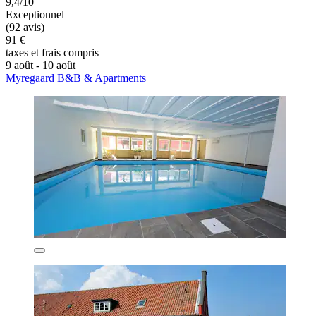
9,4/10
Exceptionnel
(92 avis)
91 €
taxes et frais compris
9 août - 10 août
Myregaard B&B & Apartments