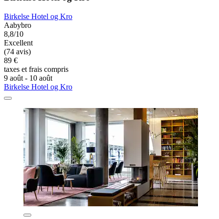
Birkelse Hotel og Kro
Aabybro
8,8/10
Excellent
(74 avis)
89 €
taxes et frais compris
9 août - 10 août
Birkelse Hotel og Kro