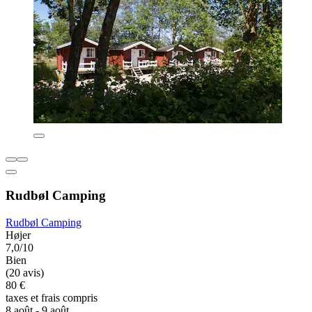
Rudbøl Camping
Rudbøl Camping
Højer
7,0/10
Bien
(20 avis)
80 €
taxes et frais compris
8 août - 9 août