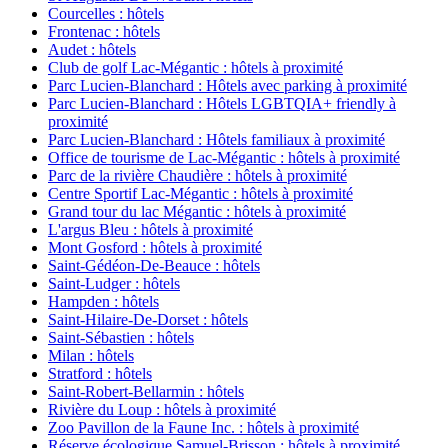
Courcelles : hôtels
Frontenac : hôtels
Audet : hôtels
Club de golf Lac-Mégantic : hôtels à proximité
Parc Lucien-Blanchard : Hôtels avec parking à proximité
Parc Lucien-Blanchard : Hôtels LGBTQIA+ friendly à
proximité
Parc Lucien-Blanchard : Hôtels familiaux à proximité
Office de tourisme de Lac-Mégantic : hôtels à proximité
Parc de la rivière Chaudière : hôtels à proximité
Centre Sportif Lac-Mégantic : hôtels à proximité
Grand tour du lac Mégantic : hôtels à proximité
L'argus Bleu : hôtels à proximité
Mont Gosford : hôtels à proximité
Saint-Gédéon-De-Beauce : hôtels
Saint-Ludger : hôtels
Hampden : hôtels
Saint-Hilaire-De-Dorset : hôtels
Saint-Sébastien : hôtels
Milan : hôtels
Stratford : hôtels
Saint-Robert-Bellarmin : hôtels
Rivière du Loup : hôtels à proximité
Zoo Pavillon de la Faune Inc. : hôtels à proximité
Réserve écologique Samuel-Brisson : hôtels à proximité