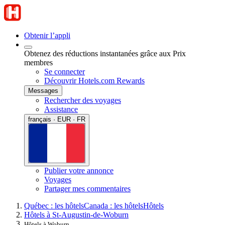
Obtenir l’appli
Obtenez des réductions instantanées grâce aux Prix
membres
Se connecter
Découvrir Hotels.com Rewards
Messages
Rechercher des voyages
Assistance
français · EUR · FR
Publier votre annonce
Voyages
Partager mes commentaires
Québec : les hôtels
Canada : les hôtels
Hôtels
Hôtels à St-Augustin-de-Woburn
Hôtels à Woburn