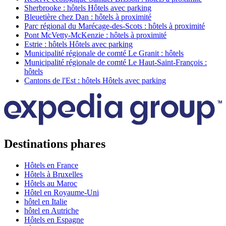
Sherbrooke : hôtels Hôtels avec parking
Bleuetière chez Dan : hôtels à proximité
Parc régional du Marécage-des-Scots : hôtels à proximité
Pont McVetty-McKenzie : hôtels à proximité
Estrie : hôtels Hôtels avec parking
Municipalité régionale de comté Le Granit : hôtels
Municipalité régionale de comté Le Haut-Saint-François :
hôtels
Cantons de l'Est : hôtels Hôtels avec parking
Destinations phares
Hôtels en France
Hôtels à Bruxelles
Hôtels au Maroc
Hôtel en Royaume-Uni
hôtel en Italie
hôtel en Autriche
Hôtels en Espagne