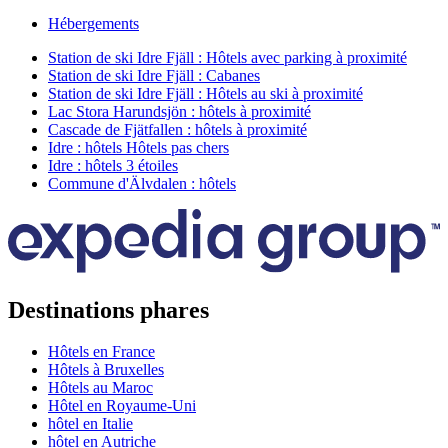
Hébergements
Station de ski Idre Fjäll : Hôtels avec parking à proximité
Station de ski Idre Fjäll : Cabanes
Station de ski Idre Fjäll : Hôtels au ski à proximité
Lac Stora Harundsjön : hôtels à proximité
Cascade de Fjätfallen : hôtels à proximité
Idre : hôtels Hôtels pas chers
Idre : hôtels 3 étoiles
Commune d'Älvdalen : hôtels
Destinations phares
Hôtels en France
Hôtels à Bruxelles
Hôtels au Maroc
Hôtel en Royaume-Uni
hôtel en Italie
hôtel en Autriche