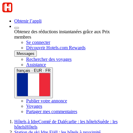
Obtenir l’appli
Obtenez des réductions instantanées grâce aux Prix
membres
Se connecter
Découvrir Hotels.com Rewards
Messages
Rechercher des voyages
Assistance
français · EUR · FR
Publier votre annonce
Voyages
Partager mes commentaires
Hôtels à Idre
Comté de Dalécarlie : les hôtels
Suède : les
hôtels
Hôtels
Station de ski Idre Fjäll : les hôtels à proximité