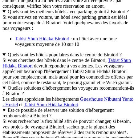
annuler que jusqu'à 24 heures avant votre arrivée prévue : par
conséquent, vérifiez bien votre réservation en amont.
Quels sont les meilleurs hôtels avec parking gratuit à Biratori ?
Si vous arrivez en voiture, un hôtel avec parking gratuit est idéal
pour votre escapade à Biratori. Voici quelques-uns des favoris de
nos voyageurs :
Tabist Shun Hidaka Biratori
: un hôtel avec une note
voyageurs moyenne de 10 sur 10
Quels sont les hôtels populaires dans le centre de Biratori ?
Si vous cherchez des hôtels dans le centre de Biratori,
Tabist Shun
Hidaka Biratori
devrait répondre à vos attentes. Les voyageurs
apprécient beaucoup l'hébergement Tabist Shun Hidaka Biratori
pour son emplacement, mais aussi pour les commodités offertes par
cet hôtel, comme le restaurant, le parking gratuit et le Wi-Fi gratuit.
Quelles solutions d'hébergement les voyageurs recommandent-ils
à Biratori ?
Les clients apprécient les hébergements
Guesthouse Nibutani Yanto
- Hostel
et
Tabist Shun Hidaka Biratori
.
Est-ce possible de réserver une solution d'hébergement
remboursable à Biratori ?
Si vous recherchez la flexibilité afin de pouvoir changer, si besoin,
vos projets de voyage à Biratori, sachez que la plupart des
établissements proposent de réserver à des tarifs remboursables*.
Pour afficher ces solutions d'hébergement sur notre site, recherchez