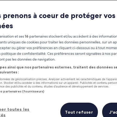
 prenons à coeur de protéger vos
nées
nisation et ses
16
partenaires stockent et/ou accèdent à des information
fiants uniques de cookies pour traiter les données personnelles, sur un ap
cepter ou gérer vos préférences en cliquant ci-dessous ou à tout momen
 politique de confidentialité. Ces préférences seront signalées à nos par
as
Gagnez des récompenses pour
ont pas les données de navigation.
chaque nuit séjournée
pes ainsi que nos partenaires externes, traitent des données se
 suivantes :
 données de géolocalisation précises. Analyser activement les caractéristiques de l’appare
tion. Stocker et/ou accéder à des informations sur un appareil. Publicités et contenu perso
ce des publicités et du contenu, études d’audience et développement de services.
os partenaires (fournisseurs)
Demain
Ce week-end
7 août - 8 août
7 août - 9 août
her toutes les
e ?
Tout refuser
J'a
tés