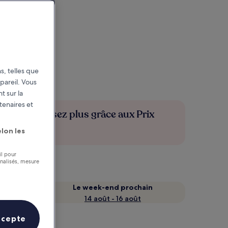
s, telles que
pareil. Vous
t sur la
tenaires et
Économisez plus grâce aux Prix
membres
lon les
il pour
nnalisés, mesure
Le week-end prochain
14 août - 16 août
ccepte