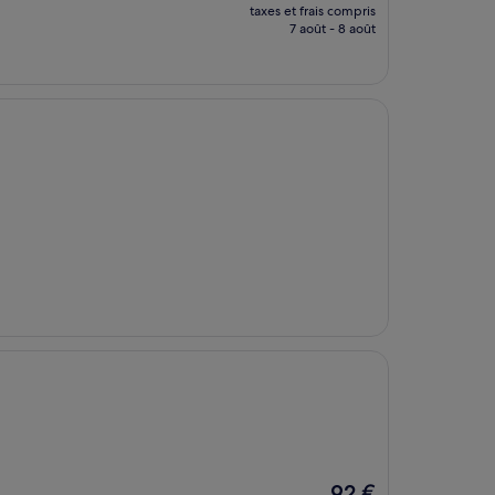
nouveau
taxes et frais compris
prix
7 août - 8 août
est
de
48 €
Le
92 €