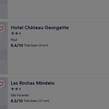
Excellent,
(21 avis)
Hotel Château Georgette
Hotel Château Georgette
Hébergement
2.5 étoiles
Paul
8.4
8,4/10
Très bien
(8 avis)
sur
10,
Très
bien,
(8 avis)
Las Rochas Mindelo
Las Rochas Mindelo
Hébergement
2.5 étoiles
São Vicente
8.2
8,2/10
Très bien
(27 avis)
sur