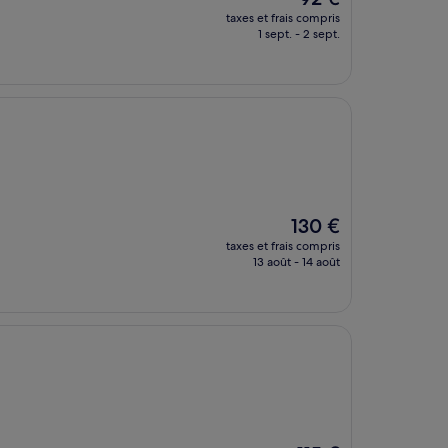
nouveau
taxes et frais compris
prix
1 sept. - 2 sept.
est
de
92 €
Le
130 €
nouveau
taxes et frais compris
prix
13 août - 14 août
est
de
130 €