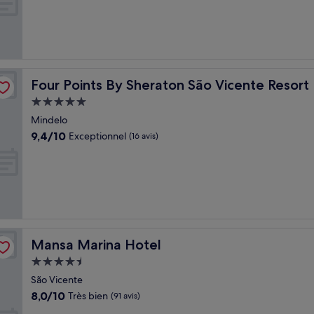
10,
Très
bien,
(27 avis)
Four Points By Sheraton São Vicente Resort
Four Points By Sheraton São Vicente Resort
Hébergement
5.0 étoiles
Mindelo
9.4
9,4/10
Exceptionnel
(16 avis)
sur
10,
Exceptionnel,
(16 avis)
Mansa Marina Hotel
Mansa Marina Hotel
Hébergement
4.5 étoiles
São Vicente
8.0
8,0/10
Très bien
(91 avis)
sur