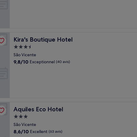
10,
Très
bien,
(91 avis)
Kira's Boutique Hotel
Kira's Boutique Hotel
Hébergement
3.5 étoiles
São Vicente
9.8
9,8/10
Exceptionnel
(40 avis)
sur
10,
Exceptionnel,
(40 avis)
Aquiles Eco Hotel
Aquiles Eco Hotel
Hébergement
3.0 étoiles
São Vicente
8.6
8,6/10
Excellent
(63 avis)
sur