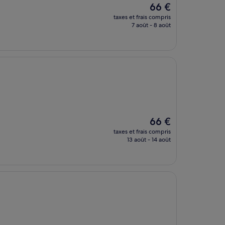
Le
66 €
nouveau
taxes et frais compris
prix
7 août - 8 août
est
de
66 €
Le
66 €
nouveau
taxes et frais compris
prix
13 août - 14 août
est
de
66 €