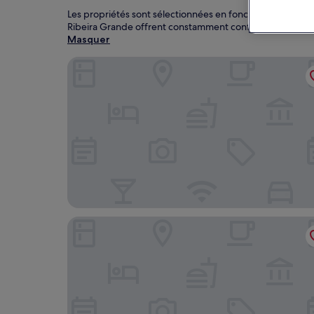
Les propriétés sont sélectionnées en fonction des avis de
Ribeira Grande offrent constamment confort, emplaceme
Masquer
Ouril Hotel Mindelo
The Retreat