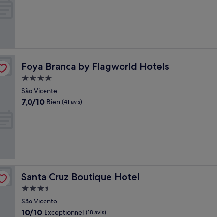
10,
Excellent,
(63 avis)
Foya Branca by Flagworld Hotels
Foya Branca by Flagworld Hotels
Hébergement
4.0 étoiles
São Vicente
7.0
7,0/10
Bien
(41 avis)
sur
10,
Bien,
(41 avis)
Santa Cruz Boutique Hotel
Santa Cruz Boutique Hotel
Hébergement
3.5 étoiles
São Vicente
10.0
10/10
Exceptionnel
(18 avis)