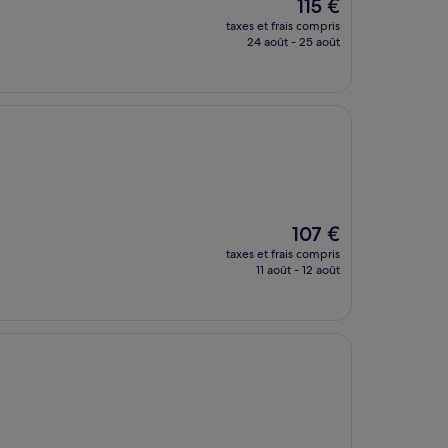
Le
115 €
nouveau
taxes et frais compris
prix
24 août - 25 août
est
de
115 €
Le
107 €
nouveau
taxes et frais compris
prix
11 août - 12 août
est
de
107 €