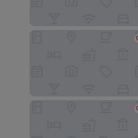
Four Points By Sheraton São Vicente Resort
Mansa Marina Hotel