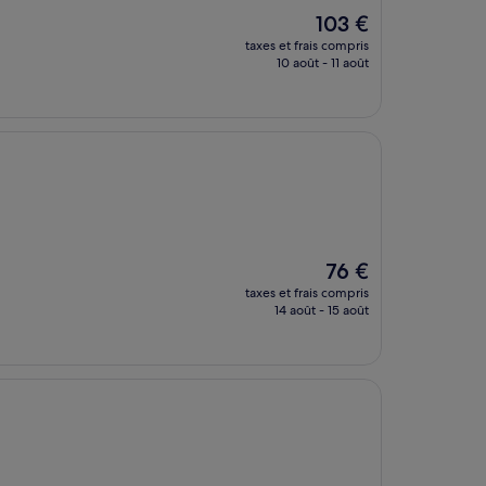
Le
103 €
nouveau
taxes et frais compris
prix
10 août - 11 août
est
de
103 €
Le
76 €
nouveau
taxes et frais compris
prix
14 août - 15 août
est
de
76 €