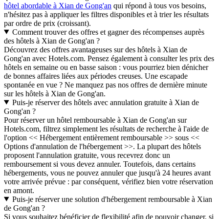
hôtel abordable à Xian de Gong'an
qui répond à tous vos besoins,
n'hésitez pas à appliquer les filtres disponibles et à trier les résultats
par ordre de prix (croissant).
Comment trouver des offres et gagner des récompenses auprès
des hôtels à Xian de Gong'an ?
Découvrez des offres avantageuses sur des hôtels à Xian de
Gong'an avec Hotels.com. Pensez également à consulter les prix des
hôtels en semaine ou en basse saison : vous pourriez bien dénicher
de bonnes affaires liées aux périodes creuses. Une escapade
spontanée en vue ? Ne manquez pas nos offres de dernière minute
sur les hôtels à Xian de Gong'an.
Puis-je réserver des hôtels avec annulation gratuite à Xian de
Gong'an ?
Pour réserver un hôtel remboursable à Xian de Gong'an sur
Hotels.com, filtrez simplement les résultats de recherche à l'aide de
l'option << Hébergement entièrement remboursable >> sous <<
Options d'annulation de l'hébergement >>. La plupart des hôtels
proposent l'annulation gratuite, vous recevrez donc un
remboursement si vous devez annuler. Toutefois, dans certains
hébergements, vous ne pouvez annuler que jusqu'à 24 heures avant
votre arrivée prévue : par conséquent, vérifiez bien votre réservation
en amont.
Puis-je réserver une solution d'hébergement remboursable à Xian
de Gong'an ?
Si vous souhaitez bénéficier de flexibilité afin de pouvoir changer, si