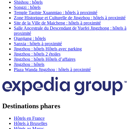
Shishou : hôtels
Songzi : hôtels
Temple Taoïste Xuanmiao : hôtels à proximité
Zone Historique et Culturelle de Jingzhou : hôtels à proximité
Site de la Ville de Maicheng : hôtels à proximité
Salle Ancestrale du Descendant de Yuefei Jingzhong : hôtels à
proximité
Qianjiang : hôtels
Sanxia : hôtels à proximité
Jingzhou : hôtels Hôtels avec parking
Jingzhou : hôtels 2 étoiles
Jingzhou : hôtels Hôtels d’affaires
Jingzhou : hôtels
Plaza Wanda Jingzhou : hôtels à proximité
Destinations phares
Hôtels en France
Hôtels à Bruxelles
Hôtels au Maroc