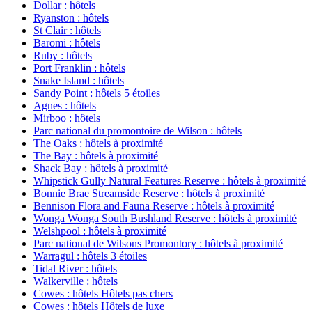
Dollar : hôtels
Ryanston : hôtels
St Clair : hôtels
Baromi : hôtels
Ruby : hôtels
Port Franklin : hôtels
Snake Island : hôtels
Sandy Point : hôtels 5 étoiles
Agnes : hôtels
Mirboo : hôtels
Parc national du promontoire de Wilson : hôtels
The Oaks : hôtels à proximité
The Bay : hôtels à proximité
Shack Bay : hôtels à proximité
Whipstick Gully Natural Features Reserve : hôtels à proximité
Bonnie Brae Streamside Reserve : hôtels à proximité
Bennison Flora and Fauna Reserve : hôtels à proximité
Wonga Wonga South Bushland Reserve : hôtels à proximité
Welshpool : hôtels à proximité
Parc national de Wilsons Promontory : hôtels à proximité
Warragul : hôtels 3 étoiles
Tidal River : hôtels
Walkerville : hôtels
Cowes : hôtels Hôtels pas chers
Cowes : hôtels Hôtels de luxe