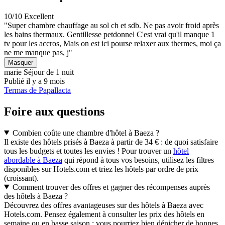
10/10
Excellent
"Super chambre chauffage au sol ch et sdb. Ne pas avoir froid après
les bains thermaux. Gentillesse petdonnel C'est vrai qu'il manque 1
tv pour les accros, Mais on est ici pourse relaxer aux thermes, moi ça
ne me manque pas, j"
Masquer
marie
Séjour de 1 nuit
Publié il y a 9 mois
Termas de Papallacta
Foire aux questions
Combien coûte une chambre d'hôtel à Baeza ?
Il existe des hôtels prisés à Baeza à partir de 34 € : de quoi satisfaire
tous les budgets et toutes les envies ! Pour trouver un
hôtel
abordable à Baeza
qui répond à tous vos besoins, utilisez les filtres
disponibles sur Hotels.com et triez les hôtels par ordre de prix
(croissant).
Comment trouver des offres et gagner des récompenses auprès
des hôtels à Baeza ?
Découvrez des offres avantageuses sur des hôtels à Baeza avec
Hotels.com. Pensez également à consulter les prix des hôtels en
semaine ou en basse saison : vous pourriez bien dénicher de bonnes