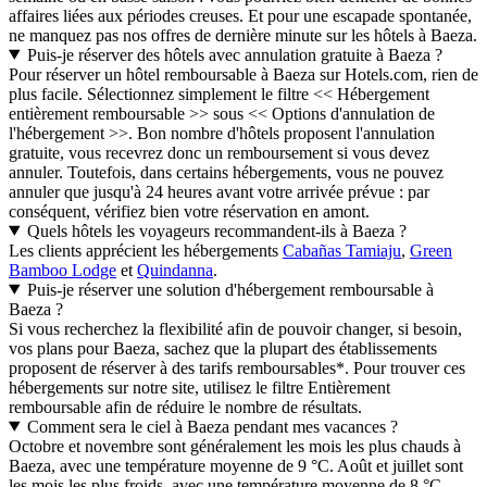
affaires liées aux périodes creuses. Et pour une escapade spontanée,
ne manquez pas nos offres de dernière minute sur les hôtels à Baeza.
Puis-je réserver des hôtels avec annulation gratuite à Baeza ?
Pour réserver un hôtel remboursable à Baeza sur Hotels.com, rien de
plus facile. Sélectionnez simplement le filtre << Hébergement
entièrement remboursable >> sous << Options d'annulation de
l'hébergement >>. Bon nombre d'hôtels proposent l'annulation
gratuite, vous recevrez donc un remboursement si vous devez
annuler. Toutefois, dans certains hébergements, vous ne pouvez
annuler que jusqu'à 24 heures avant votre arrivée prévue : par
conséquent, vérifiez bien votre réservation en amont.
Quels hôtels les voyageurs recommandent-ils à Baeza ?
Les clients apprécient les hébergements
Cabañas Tamiaju
,
Green
Bamboo Lodge
et
Quindanna
.
Puis-je réserver une solution d'hébergement remboursable à
Baeza ?
Si vous recherchez la flexibilité afin de pouvoir changer, si besoin,
vos plans pour Baeza, sachez que la plupart des établissements
proposent de réserver à des tarifs remboursables*. Pour trouver ces
hébergements sur notre site, utilisez le filtre Entièrement
remboursable afin de réduire le nombre de résultats.
Comment sera le ciel à Baeza pendant mes vacances ?
Octobre et novembre sont généralement les mois les plus chauds à
Baeza, avec une température moyenne de 9 °C. Août et juillet sont
les mois les plus froids, avec une température moyenne de 8 °C.