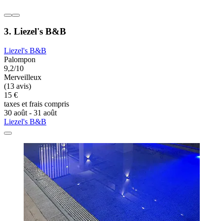
3. Liezel's B&B
Liezel's B&B
Palompon
9,2/10
Merveilleux
(13 avis)
15 €
taxes et frais compris
30 août - 31 août
Liezel's B&B