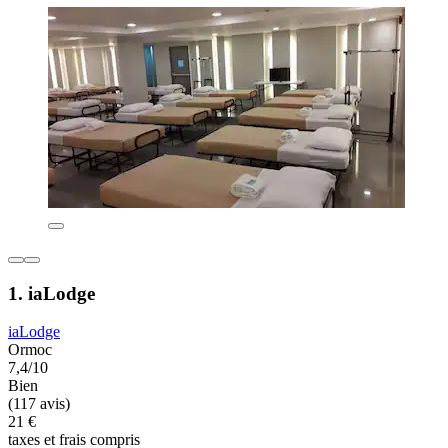
1. iaLodge
iaLodge
Ormoc
7,4/10
Bien
(117 avis)
21 €
taxes et frais compris