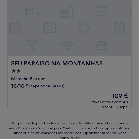
SEU PARAISO NA MONTANHAS
SEU PARAISO NA MONTANHAS
Hébergement
2.0 étoiles
Marechal Floriano
10.0
10/10
Exceptionnel
(4 avis)
sur
Le
109 €
10,
nouveau
Exceptionnel,
taxes et frais compris
prix
6 sept. - 7 sept.
(4 avis)
est
de
109 €
Prix
Prix par nuit le plus bas trouvé au cours des 24 dernières heures sur la
base d’un séjour d’une nuit pour 2 adultes. Les prix et la disponibilité sont
par
susceptibles de changer. Des conditions supplémentaires peuvent
nuit
s’appliquer.