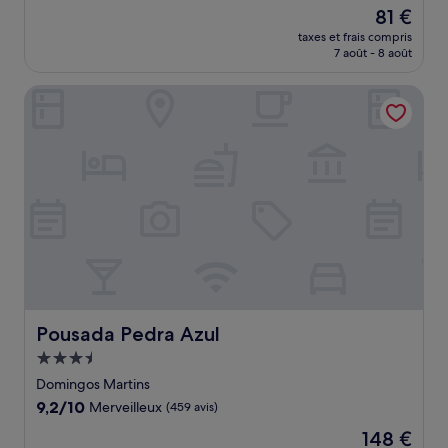
sur
Le
81 €
10,
nouveau
Merveilleux,
taxes et frais compris
prix
7 août - 8 août
(2 avis)
est
de
Pousada Pedra Azul
81 €
Pousada Pedra Azul
Pousada Pedra Azul
Hébergement
3.5 étoiles
Domingos Martins
9.2
9,2/10
Merveilleux
(459 avis)
sur
Le
148 €
10,