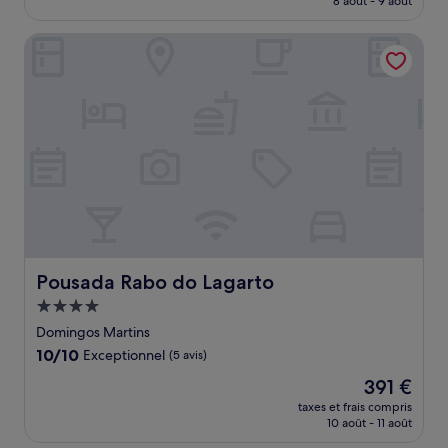
8 août - 9 août
(15 avis)
est
de
Pousada Rabo do Lagarto
187 €
Pousada Rabo do Lagarto
Pousada Rabo do Lagarto
Hébergement
4.0 étoiles
Domingos Martins
10.0
10/10
Exceptionnel
(5 avis)
sur
Le
391 €
10,
nouveau
Exceptionnel,
taxes et frais compris
prix
10 août - 11 août
(5 avis)
est