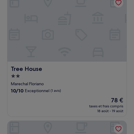
Tree House
Tree House
Hébergement
2.0 étoiles
Marechal Floriano
10.0
10/10
Exceptionnel
(1 avis)
sur
Le
78 €
10,
nouveau
Exceptionnel,
taxes et frais compris
prix
18 août - 19 août
(1 avis)
est
de
SEU PARAISO NA MONTANHAS
78 €