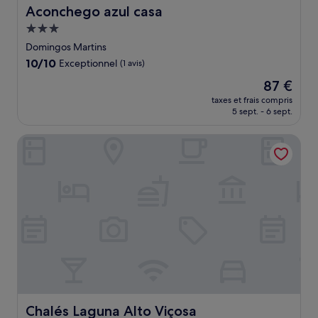
Aconchego azul casa
Aconchego azul casa
Hébergement
3.0 étoiles
Domingos Martins
10.0
10/10
Exceptionnel
(1 avis)
sur
Le
87 €
10,
nouveau
Exceptionnel,
taxes et frais compris
prix
5 sept. - 6 sept.
(1 avis)
est
de
Chalés Laguna Alto Viçosa
87 €
Chalés Laguna Alto Viçosa
Chalés Laguna Alto Viçosa