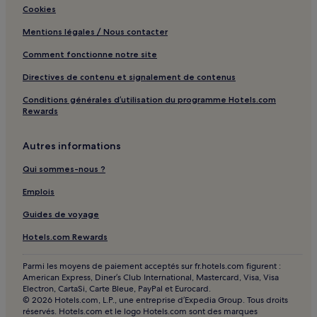
Cookies
Lavandário Pedra Azul : hôtels à proximité
Mentions légales / Nous contacter
Plage de Morro : hôtels Hôtels avec piscine
Plage de Morro : hôtels 3 étoiles
Comment fonctionne notre site
Meaípe : hôtels Hôtels avec petit-déjeuner gratuit
Directives de contenu et signalement de contenus
Niteroi : hôtels
Conditions générales d’utilisation du programme Hotels.com
Rewards
Pito : hôtels
Alvaro Tavares : hôtels
Autres informations
Pontal : hôtels
Qui sommes-nous ?
Tartaruga : hôtels
Emplois
Sao Jose do Calcado Centro : hôtels
Guides de voyage
Santa Margarida : hôtels
Hotels.com Rewards
Belle Vue : hôtels
Parmi les moyens de paiement acceptés sur fr.hotels.com figurent :
São José : hôtels
American Express, Diner’s Club International, Mastercard, Visa, Visa
Electron, CartaSi, Carte Bleue, PayPal et Eurocard.
© 2026 Hotels.com, L.P., une entreprise d’Expedia Group. Tous droits
réservés. Hotels.com et le logo Hotels.com sont des marques