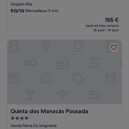
4.0 étoiles
Vargem Alta
9.0
9,0/10
Merveilleux
(9 avis)
sur
Le
155 €
10,
nouveau
Merveilleux,
taxes et frais compris
prix
18 août - 19 août
(9 avis)
est
de
Quinta dos Manacás Pousada
155 €
Quinta dos Manacás Pousada
Quinta dos Manacás Pousada
Hébergement
4.0 étoiles
Venda Nova Do Imigrante