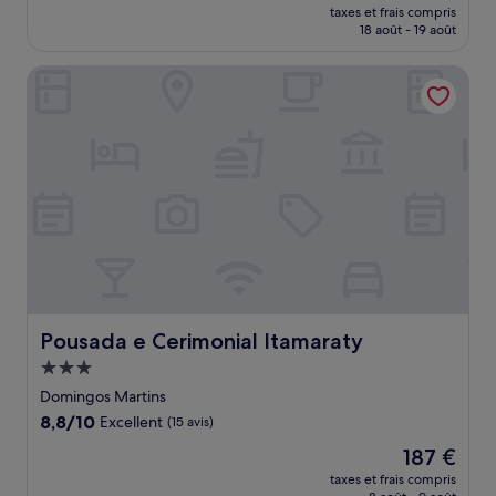
nouveau
Merveilleux,
taxes et frais compris
prix
18 août - 19 août
(459 avis)
est
de
Pousada e Cerimonial Itamaraty
148 €
Pousada e Cerimonial Itamaraty
Pousada e Cerimonial Itamaraty
Hébergement
3.0 étoiles
Domingos Martins
8.8
8,8/10
Excellent
(15 avis)
sur
Le
187 €
10,
nouveau
Excellent,
taxes et frais compris
prix