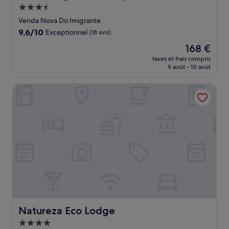
Hébergement
3.5 étoiles
Venda Nova Do Imigrante
9.6
9,6/10
Exceptionnel
(18 avis)
sur
Le
168 €
10,
nouveau
Exceptionnel,
taxes et frais compris
prix
9 août - 10 août
(18 avis)
est
de
Natureza Eco Lodge
168 €
Natureza Eco Lodge
Natureza Eco Lodge
Hébergement