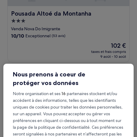
Pousada Altoé da Montanha
Pousada Altoé da Montanha
Hébergement
3.0 étoiles
Venda Nova Do Imigrante
10.0
10/10
Exceptionnel
(53 avis)
sur
Le
102 €
10,
nouveau
Exceptionnel,
taxes et frais compris
prix
9 août - 10 août
(53 avis)
est
de
Easy Hotel Cachoeiro de Itapemirim by Atlantica
102 €
Nous prenons à coeur de
protéger vos données
Notre organisation et ses
16
partenaires stockent et/ou
accèdent à des informations, telles que les identifiants
uniques de cookies pour traiter les données personnelles,
sur un appareil. Vous pouvez accepter ou gérer vos
préférences en cliquant ci-dessous ou à tout moment sur
la page de la politique de confidentialité. Ces préférences
seront signalées à nos partenaires et n’affecteront pas les