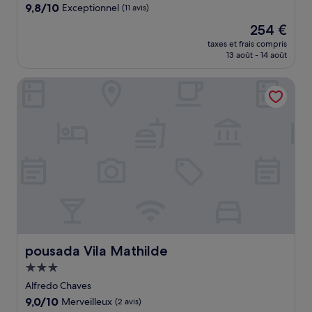
9.8
9,8/10
Exceptionnel
(11 avis)
sur
Le
254 €
10,
nouveau
Exceptionnel,
taxes et frais compris
prix
13 août - 14 août
(11 avis)
est
de
pousada Vila Mathilde
254 €
pousada Vila Mathilde
pousada Vila Mathilde
Hébergement
3.0 étoiles
Alfredo Chaves
9.0
9,0/10
Merveilleux
(2 avis)