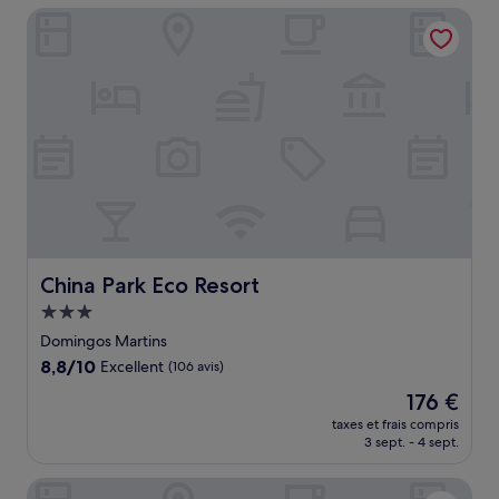
de
China Park Eco Resort
391 €
China Park Eco Resort
China Park Eco Resort
Hébergement
3.0 étoiles
Domingos Martins
8.8
8,8/10
Excellent
(106 avis)
sur
Le
176 €
10,
nouveau
Excellent,
taxes et frais compris
prix
3 sept. - 4 sept.
(106 avis)
est
de
Tree House
176 €