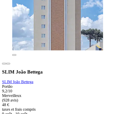
SLIM João Bettega
SLIM João Bettega
Portão
9,2/10
Merveilleux
(928 avis)
48 €
taxes et frais compris
9 août - 10 août