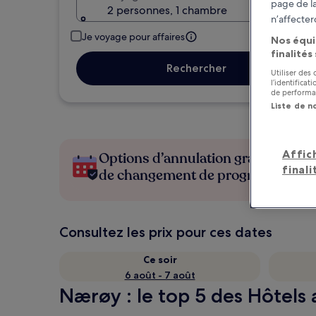
page de la
2 personnes, 1 chambre
n’affecter
Je voyage pour affaires
Nos équi
finalités
Rechercher
Utiliser des
l’identifica
de performan
Liste de n
Affic
Options d’annulation gratuite en c
finali
de changement de programme
Consultez les prix pour ces dates
Ce soir
6 août - 7 août
Nærøy : le top 5 des Hôtels