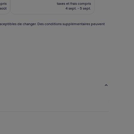
uveau
nouveau
Merveilleux,
mpris
taxes et frais compris
x
prix
(1 005 avis)
 août
4 sept. - 5 sept.
est
de
 €
93 €
nt susceptibles de changer. Des conditions supplémentaires peuvent