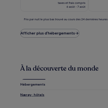
nouveau
Très
Très
taxes et frais compris
prix
bien,
bien,
6 août - 7 août
est
(45 avis)
(6 avis)
de
118 €
Prix
Prix par nuit le plus bas trouvé au cours des 24 dernières heures
par
nuit
le
Afficher plus d’hébergements
plus
bas
trouvé
au
cours
des
24 dernières
À la découverte du monde
heures
sur
la
base
d’un
Hébergements
séjour
d’une
Nærøy : hôtels
nuit
pour
2 adultes.