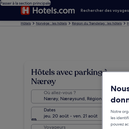
Passer à la section principale
Rechercher des voyage
Hôtels
Norvège : les hôtels
Région du Trøndelag : les hôtels
H
Hôtels avec parking à
Nærøy
Nous
Où allez-vous ?
don
Dates
Notre orga
jeu. 20 août - ven. 21 août
les identi
pouvez ac
Voyageurs