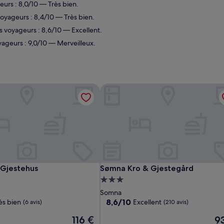
eurs : 8,0/10 — Très bien.
voyageurs : 8,4/10 — Très bien.
s voyageurs : 8,6/10 — Excellent.
yageurs : 9,0/10 — Merveilleux.
Gjestehus
Sømna Kro & Gjestegård
Gjestehus
Sømna Kro & Gjestegård
 Gjestehus
Sømna Kro & Gjestegård
ent
Hébergement
3.0 étoiles
Somna
8.6
8,6/10
ès bien
Excellent
(6 avis)
(210 avis)
sur
Le
Le
116 €
9
10,