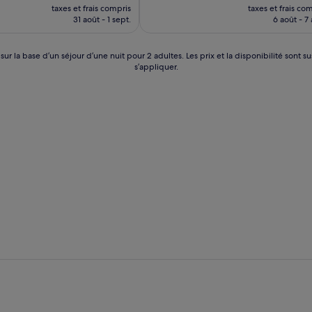
nouveau
no
Excellent,
taxes et frais compris
taxes et frais co
prix
pri
(210 avis)
31 août - 1 sept.
6 août - 7
est
est
de
de
116 €
93
 sur la base d’un séjour d’une nuit pour 2 adultes. Les prix et la disponibilité so
s’appliquer.