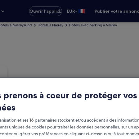
•
s
Ouvrir l’appli
EUR
Publier votre annon
ôtels à Nærøysund
Hôtels à Nærøy
Hôtels avec parking à Nærøy
 prenons à coeur de protéger vos
nées
nisation et ses
16
partenaires stockent et/ou accèdent à des information
fiants uniques de cookies pour traiter les données personnelles, sur un ap
cepter ou gérer vos préférences en cliquant ci-dessous ou à tout momen