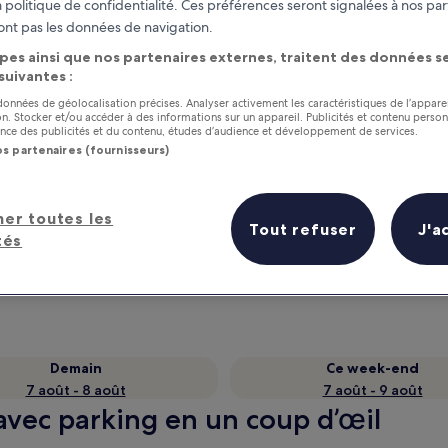
 politique de confidentialité. Ces préférences seront signalées à nos par
ont pas les données de navigation.
pes ainsi que nos partenaires externes, traitent des données se
 suivantes :
 données de géolocalisation précises. Analyser activement les caractéristiques de l’appare
tion. Stocker et/ou accéder à des informations sur un appareil. Publicités et contenu perso
ce des publicités et du contenu, études d’audience et développement de services.
os partenaires (fournisseurs)
her toutes les
as
Gagnez des récompenses pour
Tout refuser
J'a
tés
chaque nuit séjournée
Demain
Ce week-end
7 août - 8 août
7 août - 9 août
 avec parking en un coup d’œil