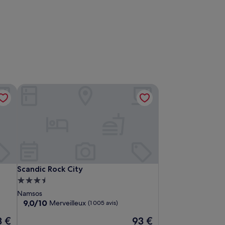
Scandic Rock City
Scandic Rock City
Scandic Rock City
Hébergement
3.5 étoiles
Namsos
9.0
9,0/10
Merveilleux
(1 005 avis)
sur
Le
3 €
93 €
10,