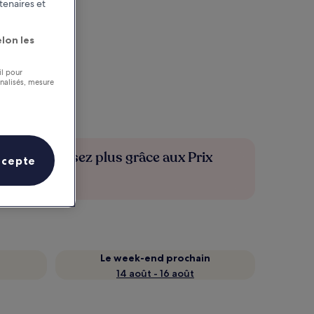
tenaires et
lon les
il pour
nnalisés, mesure
Économisez plus grâce aux Prix
ccepte
membres
Le week-end prochain
14 août - 16 août