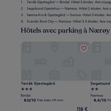
Terråk Gjestegård
— Bindal. Hôtel 3 étoiles. Avis voyag
Segelsund Gjestehus
— Namsos. Hôtel 2 étoiles. Avis 
Sømna Kro & Gjestegård
— Somna. Hôtel 3 étoiles. Avi
Scandic Rock City
— Namsos. Hôtel 3.5 étoiles. Avis vo
Hôtels avec parking à Nærøy
Terråk Gjestegård
Segelsund 
Terråk Gjestegård
Segelsund 
Terråk Gjestegård
Segelsund
Hébergement
Hébergem
3.0 étoiles
2.0 étoiles
Bindal
Namsos
8.0
8.4
8,0/10
8,4/10
Très bien
Tr
(45 avis)
sur
sur
Le
118 €
10,
10,