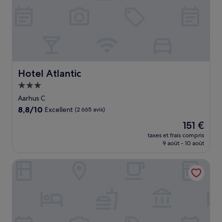
Hotel Atlantic
Hotel Atlantic
Hébergement
3.0 étoiles
Aarhus C
8.8
8,8/10
Excellent
(2 665 avis)
sur
Le
151 €
10,
nouveau
Excellent,
taxes et frais compris
prix
9 août - 10 août
(2 665 avis)
est
de
HORISONT Hotel & Konference
151 €