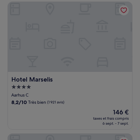
de
Hotel Marselis
98 €
Hotel Marselis
Hotel Marselis
Hébergement
4.0 étoiles
Aarhus C
8.2
8,2/10
Très bien
(1 921 avis)
sur
Le
146 €
10,
nouveau
Très
taxes et frais compris
prix
6 sept. - 7 sept.
bien,
est
(1 921 avis)
de
SOFS Boutique Hotel
146 €