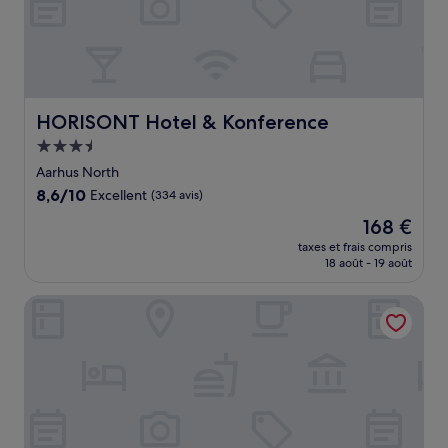
HORISONT Hotel & Konference
HORISONT Hotel & Konference
Hébergement
3.5 étoiles
Aarhus North
8.6
8,6/10
Excellent
(334 avis)
sur
Le
168 €
10,
nouveau
Excellent,
taxes et frais compris
prix
18 août - 19 août
(334 avis)
est
de
Boutique Hotel Villa Provence
168 €