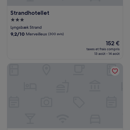
Strandhotellet
Strandhotellet
Hébergement
3.0 étoiles
Lyngsbæk Strand
9.2
9,2/10
Merveilleux
(300 avis)
sur
Le
152 €
10,
nouveau
Merveilleux,
taxes et frais compris
prix
13 août - 14 août
(300 avis)
est
de
Hotel Fuglsocentret, BW Signature Collection
152 €