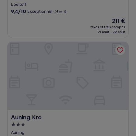
3.5 étoiles
Ebeltoft
9.4
9,4/10
Exceptionnel
(61 avis)
sur
Le
211 €
10,
nouveau
Exceptionnel,
taxes et frais compris
prix
21 août - 22 août
(61 avis)
est
de
Auning Kro
211 €
Auning Kro
Auning Kro
Hébergement
3.0 étoiles
Auning