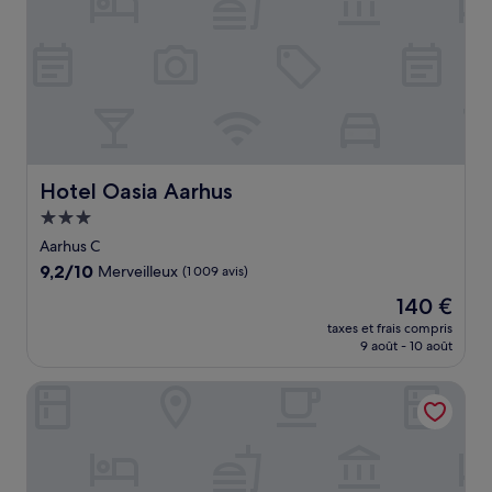
Hotel Oasia Aarhus
Hotel Oasia Aarhus
Hébergement
3.0 étoiles
Aarhus C
9.2
9,2/10
Merveilleux
(1 009 avis)
sur
Le
140 €
10,
nouveau
Merveilleux,
taxes et frais compris
prix
9 août - 10 août
(1 009 avis)
est
de
Hotel Atlantic
140 €