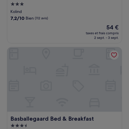
Hébergement
3.0 étoiles
Kolind
7.2
7,2/10
Bien
(112 avis)
sur
Le
54 €
10,
nouveau
Bien,
taxes et frais compris
prix
2 sept. - 3 sept.
(112 avis)
est
de
Basballegaard Bed & Breakfast
54 €
Basballegaard Bed & Breakfast
Basballegaard Bed & Breakfast
Hébergement