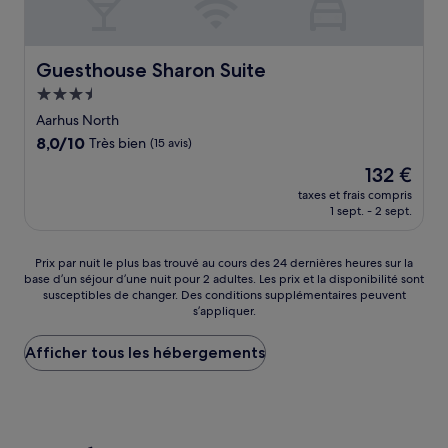
Guesthouse Sharon Suite
Guesthouse Sharon Suite
Hébergement
3.5 étoiles
Aarhus North
8.0
8,0/10
Très bien
(15 avis)
sur
Le
132 €
10,
nouveau
Très
taxes et frais compris
prix
1 sept. - 2 sept.
bien,
est
(15 avis)
de
132 €
Prix
Prix par nuit le plus bas trouvé au cours des 24 dernières heures sur la
base d’un séjour d’une nuit pour 2 adultes. Les prix et la disponibilité sont
par
susceptibles de changer. Des conditions supplémentaires peuvent
nuit
s’appliquer.
le
plus
Afficher tous les hébergements
bas
trouvé
au
cours
des
24 dernières