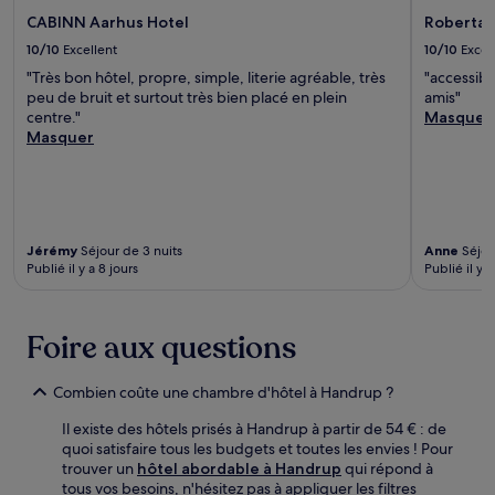
CABINN Aarhus Hotel
Robertas
10/10
Excellent
10/10
Excel
"Très bon hôtel, propre, simple, literie agréable, très
"accessible
peu de bruit et surtout très bien placé en plein
amis"
centre."
Masquer
Masquer
Jérémy
Séjour de 3 nuits
Anne
Séjour
Publié il y a 8 jours
Publié il y a
Foire aux questions
Combien coûte une chambre d'hôtel à Handrup ?
Il existe des hôtels prisés à Handrup à partir de 54 € : de
quoi satisfaire tous les budgets et toutes les envies ! Pour
trouver un
hôtel abordable à Handrup
qui répond à
tous vos besoins, n'hésitez pas à appliquer les filtres