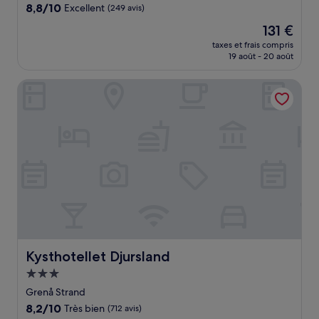
8.8
8,8/10
Excellent
(249 avis)
sur
Le
131 €
10,
nouveau
Excellent,
taxes et frais compris
prix
19 août - 20 août
(249 avis)
est
de
Kysthotellet Djursland
131 €
Kysthotellet Djursland
Kysthotellet Djursland
Hébergement
3.0 étoiles
Grenå Strand
8.2
8,2/10
Très bien
(712 avis)