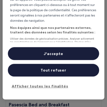
Molskroen
Molskroen
préférences en cliquant ci-dessous ou à tout moment sur
Hébergement
la page de la politique de confidentialité. Ces préférences
3.0 étoiles
seront signalées à nos partenaires et n’affecteront pas les
Lyngsbæk Strand
données de navigation.
8.8
8,8/10
Excellent
(212 avis)
sur
Nos équipes ainsi que nos partenaires externes,
Le
277 €
10,
nouveau
traitent des données selon les finalités suivantes :
Excellent,
taxes et frais compris
prix
10 août - 11 août
(212 avis)
Utiliser des données de géolocalisation précises. Analyser activement
est
les caractéristiques de l’appareil pour l’identification. Stocker et/ou
de
accéder à des informations sur un appareil. Publicités et contenu
Pasescia Bed and Breakfast
personnalisés, mesure de performance des publicités et du contenu,
277 €
études d’audience et développement de services.
J'accepte
Liste de nos partenaires (fournisseurs)
Tout refuser
Afficher toutes les finalités
Pasescia Bed and Breakfast
Pasescia Bed and Breakfast