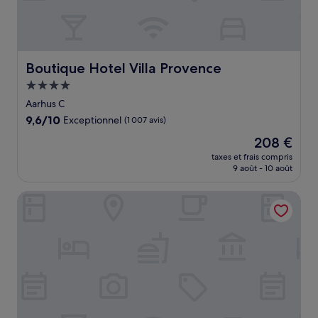
Boutique Hotel Villa Provence
Boutique Hotel Villa Provence
Hébergement
4.0 étoiles
Aarhus C
9.6
9,6/10
Exceptionnel
(1 007 avis)
sur
Le
208 €
10,
nouveau
Exceptionnel,
taxes et frais compris
prix
9 août - 10 août
(1 007 avis)
est
de
Guesthouse Sharon Suite
208 €