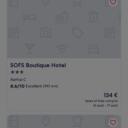
SOFS Boutique Hotel
SOFS Boutique Hotel
Hébergement
3.0 étoiles
Aarhus C
8.6
8,6/10
Excellent
(582 avis)
sur
Le
134 €
10,
nouveau
Excellent,
taxes et frais compris
prix
16 août - 17 août
(582 avis)
est
de
Four Points Flex by Sheraton Aarhus Skejby
134 €