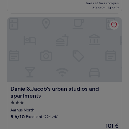
nouveau
Excellent,
taxes et frais compris
prix
30 août - 31 août
(63 avis)
est
de
Daniel&Jacob's urban studios and apartments
145 €
Daniel&Jacob's urban studios and apartments
Daniel&Jacob's urban studios and
apartments
Hébergement
3.0 étoiles
Aarhus North
8.6
8,6/10
Excellent
(254 avis)
sur
Le
101 €
10,