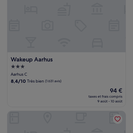
Wakeup Aarhus
Wakeup Aarhus
Hébergement
3.0 étoiles
Aarhus C
8.4
8,4/10
Très bien
(1 631 avis)
sur
Le
94 €
10,
nouveau
Très
taxes et frais compris
prix
9 août - 10 août
bien,
est
(1 631 avis)
de
Hotel Oasia Aarhus
94 €