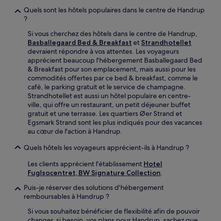
Quels sont les hôtels populaires dans le centre de Handrup
?
Si vous cherchez des hôtels dans le centre de Handrup,
Basballegaard Bed & Breakfast
et
Strandhotellet
devraient répondre à vos attentes. Les voyageurs
apprécient beaucoup l'hébergement Basballegaard Bed
& Breakfast pour son emplacement, mais aussi pour les
commodités offertes par ce bed & breakfast, comme le
café, le parking gratuit et le service de champagne.
Strandhotellet est aussi un hôtel populaire en centre-
ville, qui offre un restaurant, un petit déjeuner buffet
gratuit et une terrasse. Les quartiers Øer Strand et
Egsmark Strand sont les plus indiqués pour des vacances
au cœur de l'action à Handrup.
Quels hôtels les voyageurs apprécient-ils à Handrup ?
Les clients apprécient l'établissement
Hotel
Fuglsocentret, BW Signature Collection
.
Puis-je réserver des solutions d'hébergement
remboursables à Handrup ?
Si vous souhaitez bénéficier de flexibilité afin de pouvoir
changer, si besoin, vos plans pour Handrup, sachez que