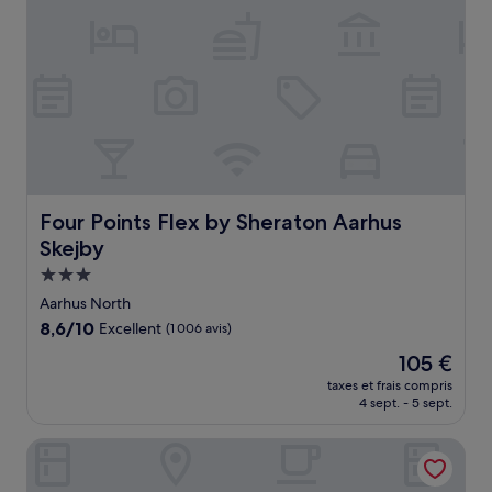
Four Points Flex by Sheraton Aarhus Skejby
Four Points Flex by Sheraton Aarhus
Skejby
Hébergement
3.0 étoiles
Aarhus North
8.6
8,6/10
Excellent
(1 006 avis)
sur
Le
105 €
10,
nouveau
Excellent,
taxes et frais compris
prix
4 sept. - 5 sept.
(1 006 avis)
est
de
Wakeup Aarhus
105 €