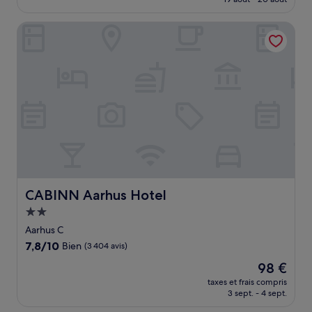
bien,
est
(1 008 avis)
de
CABINN Aarhus Hotel
152 €
CABINN Aarhus Hotel
CABINN Aarhus Hotel
Hébergement
2.0 étoiles
Aarhus C
7.8
7,8/10
Bien
(3 404 avis)
sur
Le
98 €
10,
nouveau
Bien,
taxes et frais compris
prix
3 sept. - 4 sept.
(3 404 avis)
est