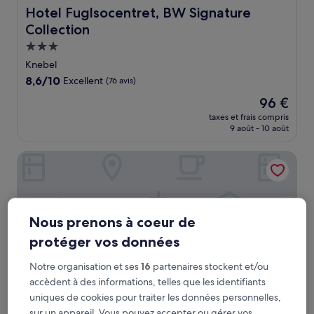
Hotel Fuglsocentret, BW Signature Collection
Hotel Fuglsocentret, BW Signature
Collection
Hébergement
3.0 étoiles
Knebel
8.6
8,6/10
Excellent
(76 avis)
sur
Le
96 €
10,
nouveau
Excellent,
taxes et frais compris
prix
9 août - 10 août
(76 avis)
est
de
Molskroen
96 €
Nous prenons à coeur de
protéger vos données
Notre organisation et ses
16
partenaires stockent et/ou
accèdent à des informations, telles que les identifiants
uniques de cookies pour traiter les données personnelles,
sur un appareil. Vous pouvez accepter ou gérer vos