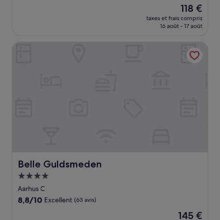
sur
Le
118 €
10,
nouveau
Très
taxes et frais compris
prix
16 août - 17 août
bien,
est
(712 avis)
de
Belle Guldsmeden
118 €
Belle Guldsmeden
Belle Guldsmeden
Hébergement
4.0 étoiles
Aarhus C
8.8
8,8/10
Excellent
(63 avis)
sur
Le
145 €
10,