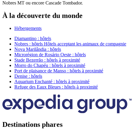
Nobres MT ou encore Cascade Tombador.
À la découverte du monde
Hébergements
Diamantino : hôtels
Nobres : hôtels Hôtels acceptant les animaux de compagnie
Nova Marilândia : hôtels
Microrégion de Rosário Oeste : hôtels
Stade Bezerrão : hôtels à proximité
Morro do Chapéu : hôtels à proximité
Port de plaisance de Manso : hôtels à proximité
Denise : hôtels
Aquarium Enchanté : hôtels à proximité
Refuge des Eaux Bleues : hôtels à proximité
Destinations phares