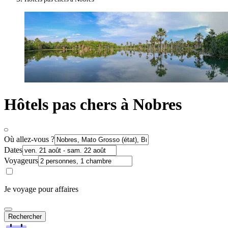
Hôtels pas chers à Nobres
Où allez-vous ?
Dates
Voyageurs
Je voyage pour affaires
Rechercher