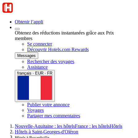
Obtenir l’appli
Obtenez des réductions instantanées grâce aux Prix
membres
Se connecter
Découvrir Hotels.com Rewards
Messages
Rechercher des voyages
Assistance
français · EUR · FR
Publier votre annonce
Voyages
Partager mes commentaires
Nouvelle-Aquitaine : les hôtels
France : les hôtels
Hôtels
Hôtels à Saint-Georges-d'Oléron
Hôtels à Boyardville