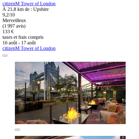
citizenM Tower of London
À 21,8 km de : Upshire
9,2/10
Merveilleux
(1 997 avis)
133 €
taxes et frais compris
16 août - 17 août
citizenM Tower of London