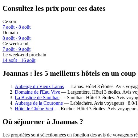
Consultez les prix pour ces dates
Ce soir
7 août - 8 août
Demain
8 août - 9 août
Ce week-end
7 août - 9 août
Le week-end prochain
14 août - 16 août
Joannas : les 5 meilleurs hôtels en un coup
Auberge du Vieux Lanas
— Lanas. Hôtel 3 étoiles. Avis voyag
Domaine de l'Eau Vive
— Largentière. Hôtel 3 étoiles. Avis v
La Bastide de Sanilhac
— Sanilhac. Hôtel 3 étoiles. Avis voyag
Auberge de la Couronne
— Lablachère. Avis voyageurs : 8,0/1
Hôtel le Chêne Vert
— Rocher. Hôtel 3 étoiles. Avis voyageurs
Où séjourner à Joannas ?
Les propriétés sont sélectionnées en fonction des avis de voyageurs ré