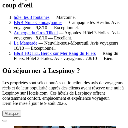
coup d’œil
hôtel les 3 fontaines
— Marconne.
B&B Nuits Campagnardes
— Campagne-lès-Hesdin. Avis
voyageurs : 9,8/10 — Exceptionnel.
Auberge du Gros Tilleul
— Argoules. Hôtel 3 étoiles. Avis
voyageurs : 8,8/10 — Excellent.
La Mansarde
— Neuville-sous-Montreuil. Avis voyageurs :
10/10 — Exceptionnel.
B&B HOTEL Berck-sur-Mer Rang-du-Fliers
— Rang-du-
Fliers. Hôtel 2 étoiles. Avis voyageurs : 7,8/10 — Bien.
Où séjourner à Lespinoy ?
Les propriétés sont sélectionnées en fonction des avis de voyageurs
réels et de leur popularité auprès des clients ayant réservé une nuit à
Lespinoy sur Hotels.com. Ces hôtels de Lespinoy offrent
constamment confort, emplacement et expérience voyageur.
Dernière mise à jour le
9 août 2026
.
Masquer