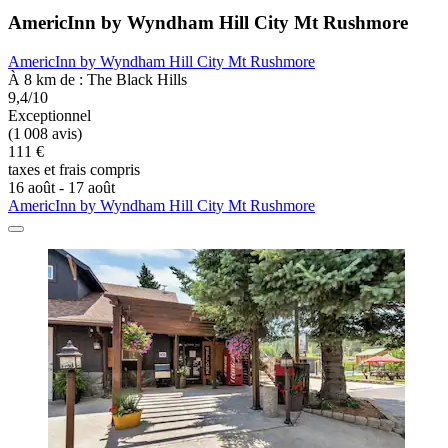
AmericInn by Wyndham Hill City Mt Rushmore
AmericInn by Wyndham Hill City Mt Rushmore
À 8 km de : The Black Hills
9,4/10
Exceptionnel
(1 008 avis)
111 €
taxes et frais compris
16 août - 17 août
AmericInn by Wyndham Hill City Mt Rushmore