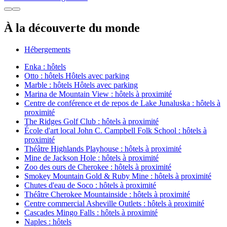
À la découverte du monde
Hébergements
Enka : hôtels
Otto : hôtels Hôtels avec parking
Marble : hôtels Hôtels avec parking
Marina de Mountain View : hôtels à proximité
Centre de conférence et de repos de Lake Junaluska : hôtels à
proximité
The Ridges Golf Club : hôtels à proximité
École d'art local John C. Campbell Folk School : hôtels à
proximité
Théâtre Highlands Playhouse : hôtels à proximité
Mine de Jackson Hole : hôtels à proximité
Zoo des ours de Cherokee : hôtels à proximité
Smokey Mountain Gold & Ruby Mine : hôtels à proximité
Chutes d'eau de Soco : hôtels à proximité
Théâtre Cherokee Mountainside : hôtels à proximité
Centre commercial Asheville Outlets : hôtels à proximité
Cascades Mingo Falls : hôtels à proximité
Naples : hôtels