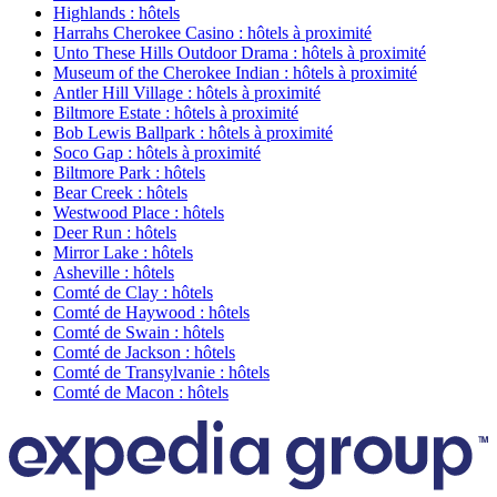
Highlands : hôtels
Harrahs Cherokee Casino : hôtels à proximité
Unto These Hills Outdoor Drama : hôtels à proximité
Museum of the Cherokee Indian : hôtels à proximité
Antler Hill Village : hôtels à proximité
Biltmore Estate : hôtels à proximité
Bob Lewis Ballpark : hôtels à proximité
Soco Gap : hôtels à proximité
Biltmore Park : hôtels
Bear Creek : hôtels
Westwood Place : hôtels
Deer Run : hôtels
Mirror Lake : hôtels
Asheville : hôtels
Comté de Clay : hôtels
Comté de Haywood : hôtels
Comté de Swain : hôtels
Comté de Jackson : hôtels
Comté de Transylvanie : hôtels
Comté de Macon : hôtels