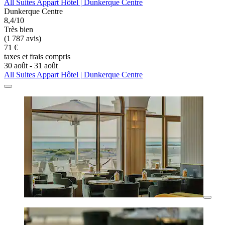
All Suites Appart Hôtel | Dunkerque Centre
Dunkerque Centre
8,4/10
Très bien
(1 787 avis)
71 €
taxes et frais compris
30 août - 31 août
All Suites Appart Hôtel | Dunkerque Centre