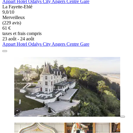
Appart Hotel Odalys City Angers Centre Gare
La Fayette-Eblé
9,0/10
Merveilleux
(229 avis)
61 €
taxes et frais compris
23 août - 24 août
Appart Hotel Odalys City Angers Centre Gare