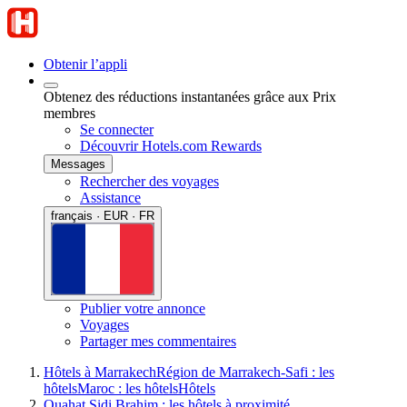
Obtenir l’appli
Obtenez des réductions instantanées grâce aux Prix
membres
Se connecter
Découvrir Hotels.com Rewards
Messages
Rechercher des voyages
Assistance
français · EUR · FR
Publier votre annonce
Voyages
Partager mes commentaires
Hôtels à Marrakech
Région de Marrakech-Safi : les
hôtels
Maroc : les hôtels
Hôtels
Ouahat Sidi Brahim : les hôtels à proximité