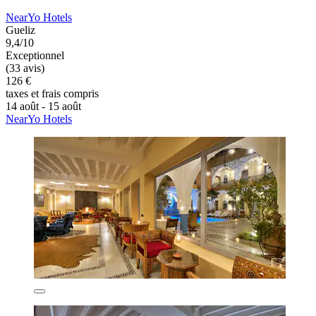
NearYo Hotels
Gueliz
9,4/10
Exceptionnel
(33 avis)
126 €
taxes et frais compris
14 août - 15 août
NearYo Hotels