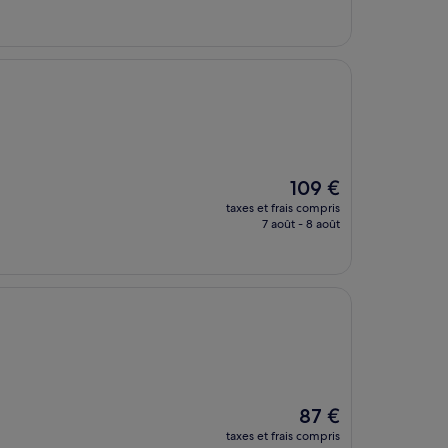
est
de
89 €
Le
109 €
nouveau
taxes et frais compris
prix
7 août - 8 août
est
de
109 €
Le
87 €
nouveau
taxes et frais compris