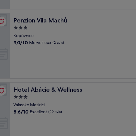
Penzion Vila Machů
Penzion Vila Machů
Hébergement
3.0 étoiles
Kopřivnice
9.0
9,0/10
Merveilleux
(2 avis)
sur
10,
Merveilleux,
(2 avis)
Hotel Abácie & Wellness
Hotel Abácie & Wellness
Hébergement
3.0 étoiles
Valasske Mezirici
8.6
8,6/10
Excellent
(29 avis)
sur
10,
Excellent,
(29 avis)