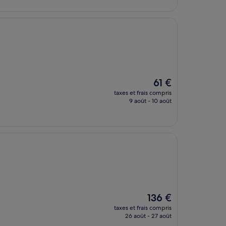
Le
61 €
nouveau
taxes et frais compris
prix
9 août - 10 août
est
de
61 €
Le
136 €
nouveau
taxes et frais compris
prix
26 août - 27 août
est