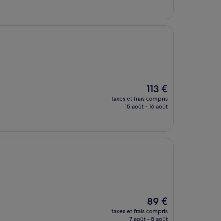
est
de
78 €
Le
113 €
nouveau
taxes et frais compris
prix
15 août - 16 août
est
de
113 €
Le
89 €
nouveau
taxes et frais compris
prix
7 août - 8 août