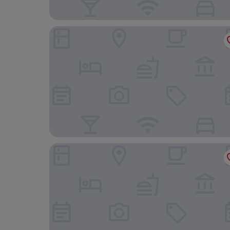
Zámeček pod hradem - hotel
Hotel Bartoš