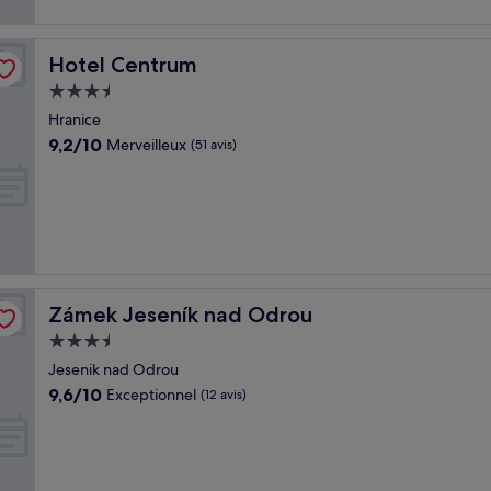
Hotel Centrum
Hotel Centrum
Hébergement
3.5 étoiles
Hranice
9.2
9,2/10
Merveilleux
(51 avis)
sur
10,
Merveilleux,
(51 avis)
Zámek Jeseník nad Odrou
Zámek Jeseník nad Odrou
Hébergement
3.5 étoiles
Jesenik nad Odrou
9.6
9,6/10
Exceptionnel
(12 avis)
sur
10,
Exceptionnel,
(12 avis)