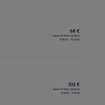
Le
68 €
nouveau
taxes et frais compris
prix
9 août - 10 août
est
de
68 €
Le
102 €
nouveau
taxes et frais compris
prix
8 août - 9 août
est
de
102 €