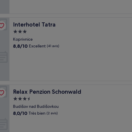
Interhotel Tatra
Interhotel Tatra
Hébergement
3.0 étoiles
Koprivnice
8.8
8,8/10
Excellent
(41 avis)
sur
10,
Excellent,
(41 avis)
Relax Penzion Schonwald
Relax Penzion Schonwald
Hébergement
3.5 étoiles
Budišov nad Budišovkou
8.0
8,0/10
Très bien
(2 avis)
sur
10,
Très