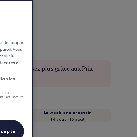
s, telles que
pareil. Vous
t sur la
tenaires et
Économisez plus grâce aux Prix
membres
lon les
il pour
nnalisés, mesure
Le week-end prochain
14 août - 16 août
ccepte