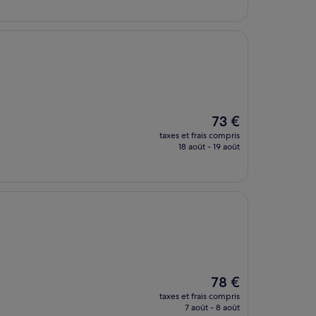
de
136 €
Le
73 €
nouveau
taxes et frais compris
prix
18 août - 19 août
est
de
73 €
Le
78 €
nouveau
taxes et frais compris
prix
7 août - 8 août