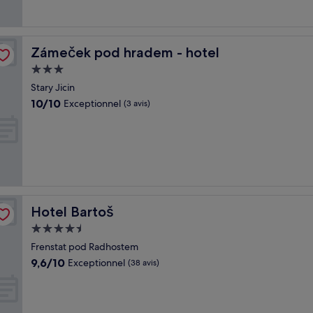
Zámeček pod hradem - hotel
Zámeček pod hradem - hotel
Hébergement
3.0 étoiles
Stary Jicin
10.0
10/10
Exceptionnel
(3 avis)
sur
10,
Exceptionnel,
(3 avis)
Hotel Bartoš
Hotel Bartoš
Hébergement
4.5 étoiles
Frenstat pod Radhostem
9.6
9,6/10
Exceptionnel
(38 avis)
sur
10,
Exceptionnel,
(38 avis)