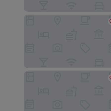
Interhotel Tatra
Relax Penzion Schonwald