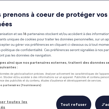
 prenons à coeur de protéger vos
nées
nisation et ses
16
partenaires stockent et/ou accèdent à des information
fiants uniques de cookies pour traiter les données personnelles, sur un ap
cepter ou gérer vos préférences en cliquant ci-dessous ou à tout momen
 politique de confidentialité. Ces préférences seront signalées à nos par
as
Gagnez des récompenses pour
ont pas les données de navigation.
chaque nuit séjournée
pes ainsi que nos partenaires externes, traitent des données se
 suivantes :
 données de géolocalisation précises. Analyser activement les caractéristiques de l’appare
tion. Stocker et/ou accéder à des informations sur un appareil. Publicités et contenu perso
ce des publicités et du contenu, études d’audience et développement de services.
os partenaires (fournisseurs)
Demain
Ce week-end
7 août - 8 août
7 août - 9 août
s en un coup d’œil
her toutes les
Tout refuser
J'a
tés