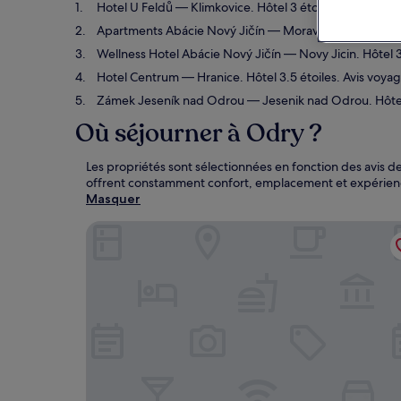
Hotel U Feldů
— Klimkovice. Hôtel 3 étoiles.
Apartments Abácie Nový Jičín
— Moravskoslezský kraj. 
Wellness Hotel Abácie Nový Jičín
— Novy Jicin. Hôtel 3
Hotel Centrum
— Hranice. Hôtel 3.5 étoiles. Avis voyag
Zámek Jeseník nad Odrou
— Jesenik nad Odrou. Hôtel 
Où séjourner à Odry ?
Les propriétés sont sélectionnées en fonction des avis d
offrent constamment confort, emplacement et expérienc
Masquer
Hotel U Feldů