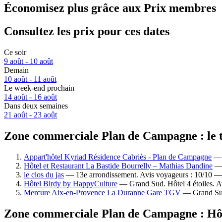
Économisez plus grâce aux Prix membres
Consultez les prix pour ces dates
Ce soir
9 août - 10 août
Demain
10 août - 11 août
Le week-end prochain
14 août - 16 août
Dans deux semaines
21 août - 23 août
Zone commerciale Plan de Campagne : le to
Appart'hôtel Kyriad Résidence Cabriès - Plan de Campagne
— C
Hôtel et Restaurant La Bastide Bourrelly – Mathias Dandine
— 
le clos du jas
— 13e arrondissement. Avis voyageurs : 10/10 —
Hôtel Birdy by HappyCulture
— Grand Sud. Hôtel 4 étoiles. A
Mercure Aix-en-Provence La Duranne Gare TGV
— Grand Sud.
Zone commerciale Plan de Campagne : Hôte