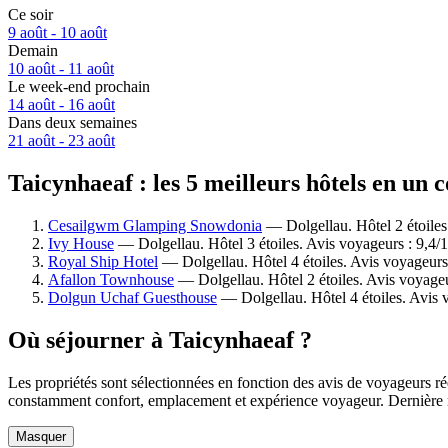
Ce soir
9 août - 10 août
Demain
10 août - 11 août
Le week-end prochain
14 août - 16 août
Dans deux semaines
21 août - 23 août
Taicynhaeaf : les 5 meilleurs hôtels en un 
Cesailgwm Glamping Snowdonia
— Dolgellau. Hôtel 2 étoiles
Ivy House
— Dolgellau. Hôtel 3 étoiles. Avis voyageurs : 9,4
Royal Ship Hotel
— Dolgellau. Hôtel 4 étoiles. Avis voyageurs
Afallon Townhouse
— Dolgellau. Hôtel 2 étoiles. Avis voyage
Dolgun Uchaf Guesthouse
— Dolgellau. Hôtel 4 étoiles. Avis 
Où séjourner à Taicynhaeaf ?
Les propriétés sont sélectionnées en fonction des avis de voyageurs ré
constamment confort, emplacement et expérience voyageur. Dernière 
Masquer