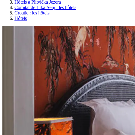
Hôtels à Plitvička Jezera
Comitat de Lika-Senj : les hôtels
Croatie : les hôtels
Hôtels